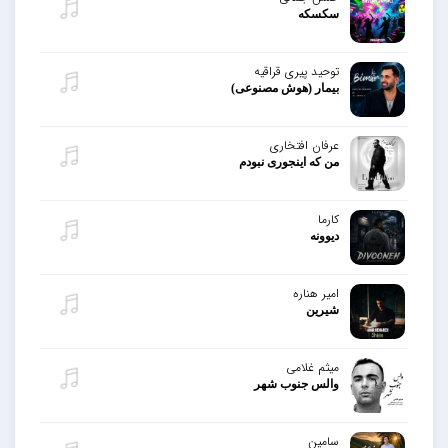
سکسکه
توحید پیری قراقیه
بیمار (هوش مصنوعی)
عرفان افتخاری
من که اینجوری نبودم
کارما
دیوونه
امیر هناره
شیرین
میثم غلامی
والس جنوب شهر
سامین