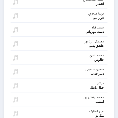
انتظار
بردیا منجزی
قرار نبی
سعید آرام
دست مهربانی
مصطفی برنامهر
عاشق یعنی
محمد امین
چالوس
حسین حسینی
دلبر جذاب
میلان
خیال باطل
محمد رفعتی پور
امشب
علی استارک
مثل تو