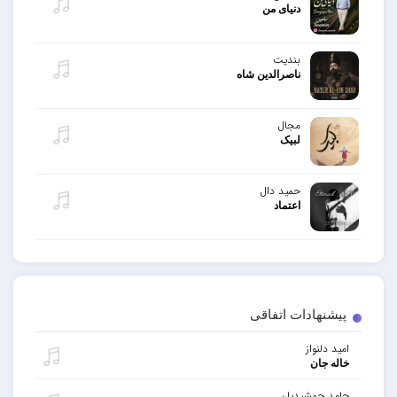
دنیای من
بندیت
ناصرالدین شاه
مجال
لبیک
حمید دال
اعتماد
پیشنهادات اتفاقی
امید دلنواز
خاله جان
حامد جمشیدیان