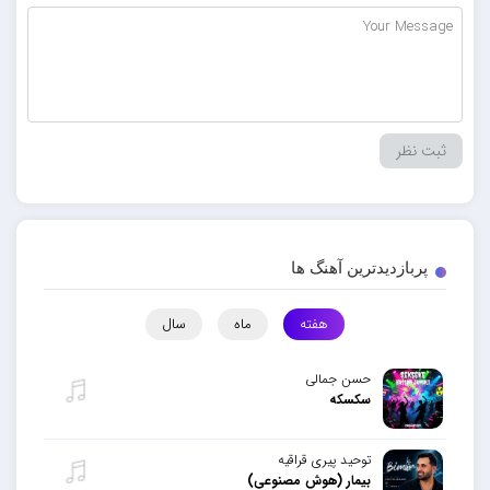
پربازدیدترین آهنگ ها
هفته
ماه
سال
حسن جمالی
سکسکه
توحید پیری قراقیه
بیمار (هوش مصنوعی)