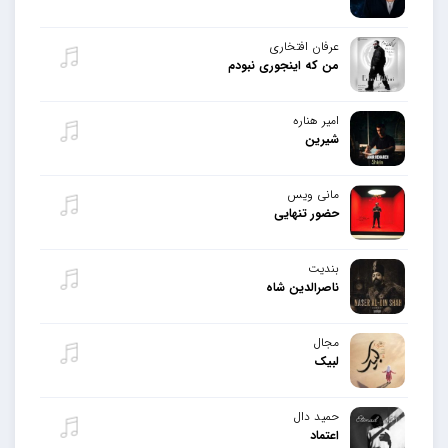
عرفان افتخاری
من که اینجوری نبودم
امیر هناره
شیرین
مانی ویس
حضور تنهایی
بندیت
ناصرالدین شاه
مجال
لبیک
حمید دال
اعتماد