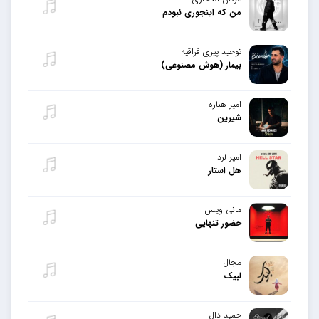
من که اینجوری نبودم
توحید پیری قراقیه
بیمار (هوش مصنوعی)
امیر هناره
شیرین
امیر لرد
هل استار
مانی ویس
حضور تنهایی
مجال
لبیک
حمید دال