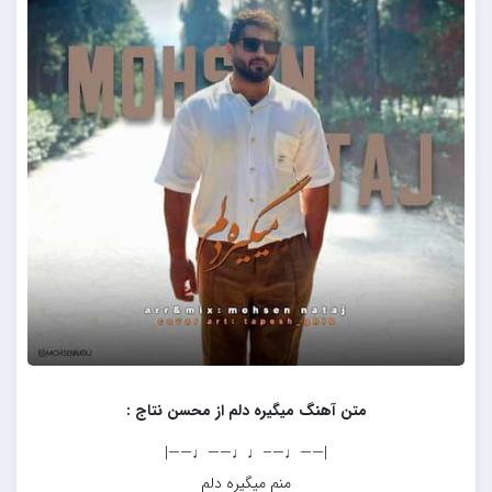
متن آهنگ میگیره دلم از محسن نتاج :
|——♩—–♩♩——♩——|
منم میگیره دلم