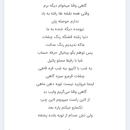
گاهی وقتا میخوام دیگه برم
وقتی همه نقشه ها رفته به باد
ندارم حوصله پلن
نیومده دیگه خنده به ما
دنیا زشته قشنگه رنگ چشات
ماکه ندیدیم رنگ عدالت
پس توهم بگو بیخیال حرفه حساب
شبا با رفیقا مستو پاتیل
یه شب با اکیپو ،یه شب قره قاطی
چشات قرمزو سبزه گاهی
اینجا مروارید نیست تویه دهن ماهی
گاهی وقتا می‌گریم وایب بد
از لاین راست میپیچم لاین چپ
تکسارو میکنم پاره بعد
ولی تش صدام از تویه بانده پخشه