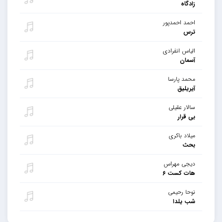
زادگاه
احمد احمدپور
ترس
الیاس انفرادی
آسمان
محمد پارسا
آیریلیق
سالار عقیلی
بی قرار
میلاد باکری
بحث
دیجی مهراس
هات کست ۶
نوحا رحیمی
شب یلدا