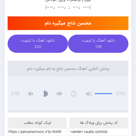
|——♩—–♩♩——♩——|
محسن نتاج میگیره دلم
دانلود آهنگ با کیفیت
دانلود آهنگ با کیفیت
320
128
پخش آنلاین آهنگ محسن نتاج به نام میگیره دلم
0:00
0:00
کد پخش برای وبلاگ ها
لینک کوتاه مطلب