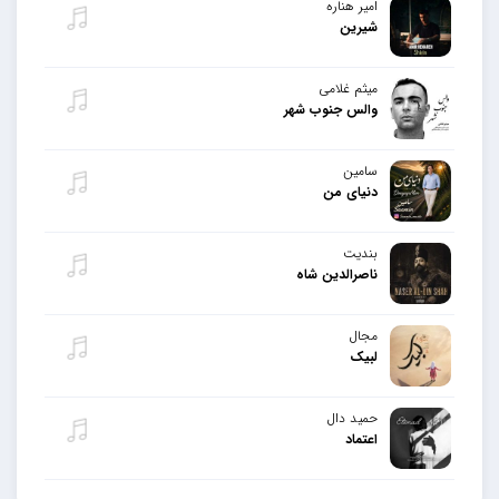
امیر هناره
شیرین
میثم غلامی
والس جنوب شهر
سامین
دنیای من
بندیت
ناصرالدین شاه
مجال
لبیک
حمید دال
اعتماد