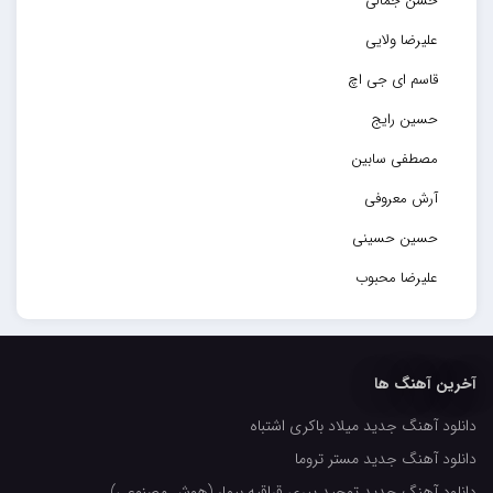
حسن جمالی
علیرضا ولایی
قاسم ای جی اچ
حسین رایج
مصطفی سابین
آرش معروفی
حسین حسینی
علیرضا محبوب
حسین حصارکی
مهدیار
آخرین آهنگ ها
کاپیتان
دانلود آهنگ جدید میلاد باکری اشتباه
مجید رضوی
دانلود آهنگ جدید مستر تروما
رضا رضانژاد
دانلود آهنگ جدید توحید پیری قراقیه بیمار (هوش مصنوعی)