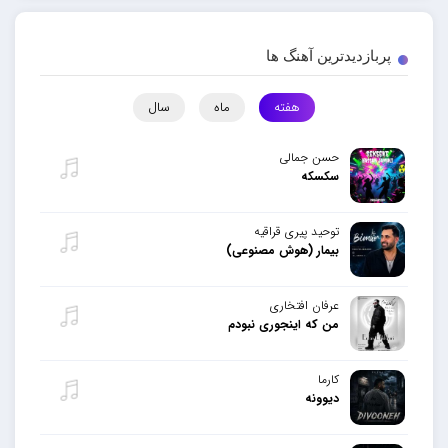
پربازدیدترین آهنگ ها
هفته
ماه
سال
حسن جمالی
سکسکه
توحید پیری قراقیه
بیمار (هوش مصنوعی)
عرفان افتخاری
من که اینجوری نبودم
کارما
دیوونه