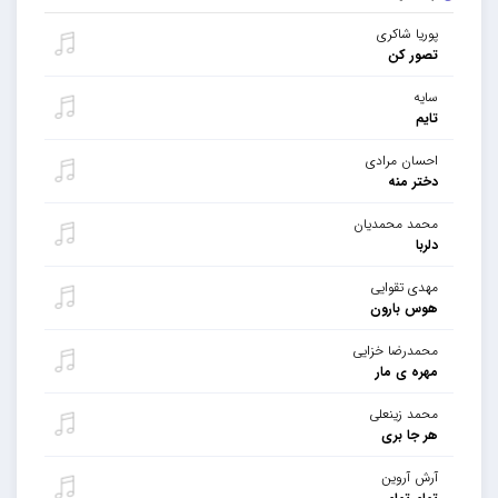
پوریا شاکری
تصور کن
سایه
تایم
احسان مرادی
دختر منه
محمد محمدیان
دلربا
مهدی تقوایی
هوس بارون
محمدرضا خزایی
مهره ی مار
محمد زینعلی
هر جا بری
آرش آروین