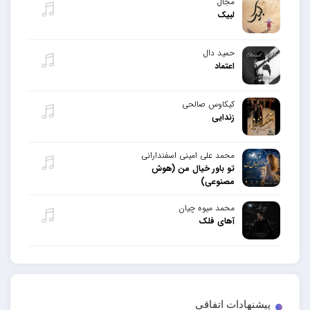
مجال
لبیک
حمید دال
اعتماد
کیکاوس صالحی
زندایی
محمد علی امینی اسفندارانی
تو باور خیال من (هوش
مصنوعی)
محمد میوه چیان
آهای فلک
پیشنهادات اتفاقی