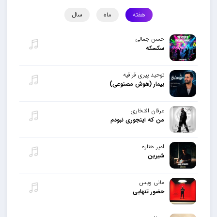
هفته
ماه
سال
حسن جمالی
سکسکه
توحید پیری قراقیه
بیمار (هوش مصنوعی)
عرفان افتخاری
من که اینجوری نبودم
امیر هناره
شیرین
مانی ویس
حضور تنهایی