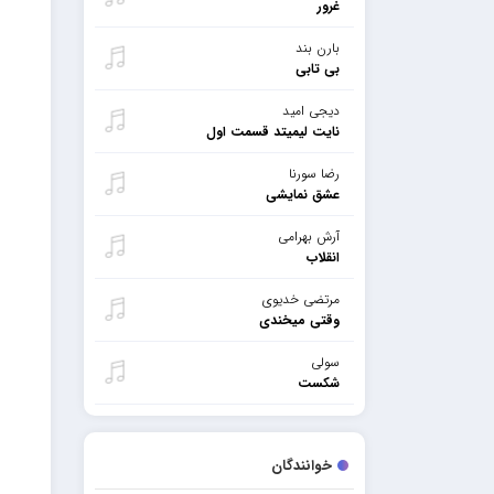
غرور
بارن بند
بی تابی
دیجی امید
نایت لیمیتد قسمت اول
رضا سورنا
عشق نمایشی
آرش بهرامی
انقلاب
مرتضی خدیوی
وقتی میخندی
سولی
شکست
خوانندگان