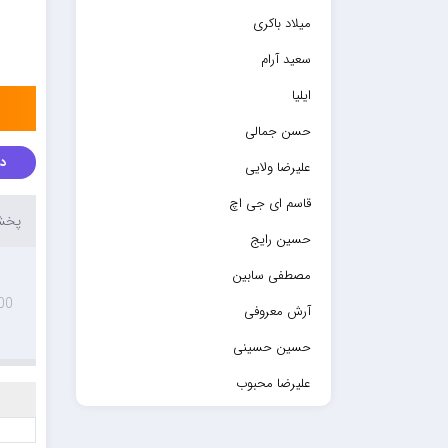
میلاد باکری
سعید آرام
ایلیا
حسن جمالی
دا
علیرضا ولایی
قاسم ای جی اچ
پخش 
حسین رایج
مصطفی سابین
00
آرش معروفی
حسین حسینی
علیرضا محبوب
حسین حصارکی