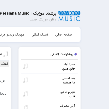
پرشیانا موزیک | Persiana Music
دانلود موزیک جدید
صفحه اصلی
آهنگ ایرانی
موزیک ویدیو ایران
دا
پیشنهادات اتفاقی
آهنگ ا
سعید آرام
خالق عشق
رضا احمدی
موزی
ما هستیم
شهرام خاکپور
nload
قلب
آرش معروفی