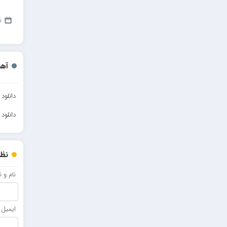
مهدیار
6 ژا
کاپیتان
مجید رضوی
رضا رضانژاد
آهن
رضا مرانلو
امیر عرفانی
دانلود
رضا صادقی
دانلود
سعید شمس
محمد زینعلی
نظر
میهاد
نام و 
مهرزاد اسفندیاری
فرشاد میرزایی
ایمیل
مرتضی خدیوی