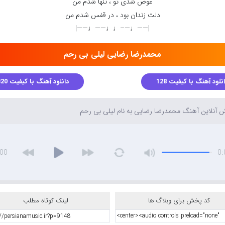
عوض شدی تو ، تنها شدم من
دلت زندان بود ، در قفس شدم من
|——♩—–♩♩——♩——|
محمدرضا رضایی لیلی بی رحم
نلود آهنگ با کیفیت 128
دانلود آهنگ با کیفیت 320
آنلاین آهنگ محمدرضا رضایی به نام لیلی بی رحم
:00
0:
کد پخش برای وبلاگ ها
لینک کوتاه مطلب