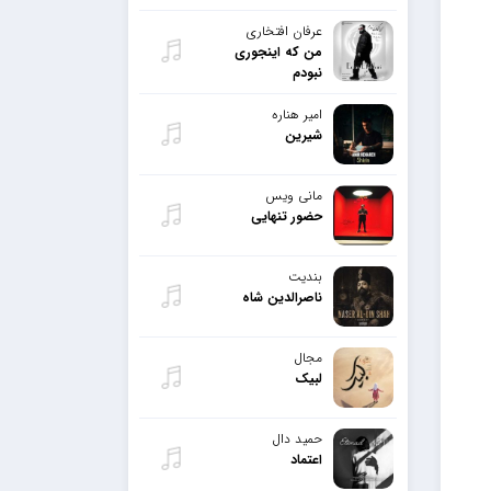
عرفان افتخاری
من که اینجوری
نبودم
امیر هناره
شیرین
مانی ویس
حضور تنهایی
بندیت
ناصرالدین شاه
مجال
لبیک
حمید دال
اعتماد