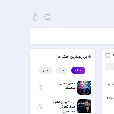
پربازدیدترین آهنگ ها
هفته
ماه
سال
حسن جمالی
ت و
سکسکه
New 
توحید پیری قراقیه
بیمار (هوش
مصنوعی)