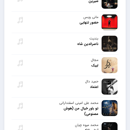
شیرین
مانی ویس
حضور تنهایی
بندیت
ناصرالدین شاه
مجال
لبیک
حمید دال
اعتماد
محمد علی امینی اسفندارانی
تو باور خیال من (هوش
مصنوعی)
محمد میوه چیان