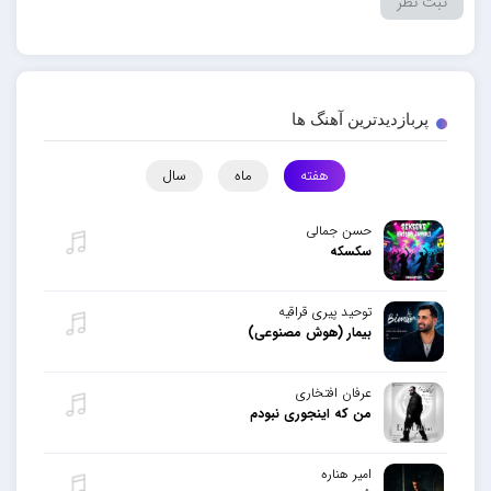
پربازدیدترین آهنگ ها
هفته
ماه
سال
حسن جمالی
سکسکه
توحید پیری قراقیه
بیمار (هوش مصنوعی)
عرفان افتخاری
من که اینجوری نبودم
امیر هناره