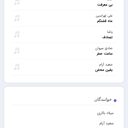
بی معرفت
علی لهراسبی
ماه قشنگم
یاشا
تصادف
صادق سیوان
ساعت صفر
سعید آرام
یقین محض
خوانندگان
میلاد باکری
سعید آرام