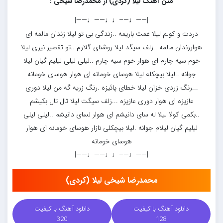
متن آهنگ لیلا (کردی) از محمدرضا شیخی :
|——♩—–♩♩——♩——|
دردت و کولم لیلا غمت باریمه ..زندگی بی تو لیلا زندان مالمه ای
هوارزندان مالمه ..زلف سیگد لیلا روشنای گلارم ..تو تقصیر نیری لیلا
خوم سیه چارم ای هوار خوم سیه چارم ..لیلی لیلی لیلیم گیان لیلا
جوانه ..لیلا بیچکله لیلا هوسای خومانه ای هوار هوسای خومانه
...رنگ زردی خزان لیلا خطای پائیزه .رنگ زریه گه من لیلا دوری
عازیزه ای هوار دوری عازیزه ...زلف سیگت لیلا تال تال بکیشم
..بکمی کولا لیلا له سای دانیشم ای هوار لسای دانیشم ..لیلی لیلی
لیلیم گیان لیلام جوانه .لیلا بیچکلی نازار هوسای خومانه ای هوار
هوسای خومانه
|——♩—–♩♩——♩——|
محمدرضا شیخی لیلا (کردی)
دانلود آهنگ با کیفیت
دانلود آهنگ با کیفیت
320
128