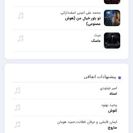
محمد علی امینی اسفندارانی
تو باور خیال من (هوش
مصنوعی)
میث
ماسک
پیشنهادات اتفاقی
امیر جیتودی
استاد
وحید بهنود
آغوش
ایمان قابشی و عرفان فطانت,حمید هومان
ساروج