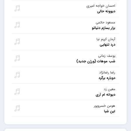
احسان خواجه امیری
دیوونه حالی
مسعود حاتمی
بزار بسازم دنیاتو
آرمان کریم نیا
درد تنهایی
یوسف زمانی
شب موهات (ورژن جدید)
رضا رضانژاد
دوباره برگرد
معین زد
دیوانه ام آری
هومن خسروپور
این شبا