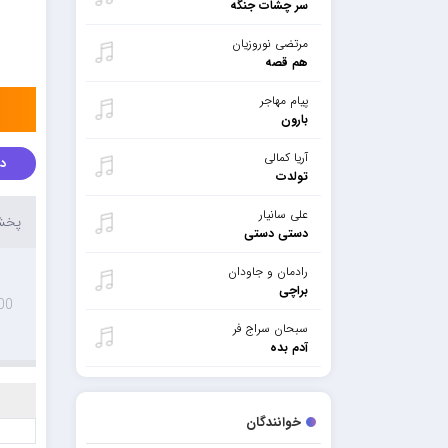
سر چشات جنگه
مرتضی نوروزیان
هم قصه
پیام مهاجر
بارون
آریا کمالی
دا
تولدت
علی سانیار
پخش 
دستی دستی
رادمان و جاودان
براچی
00
سبحان سراج فر
آدم بده
خوانندگان