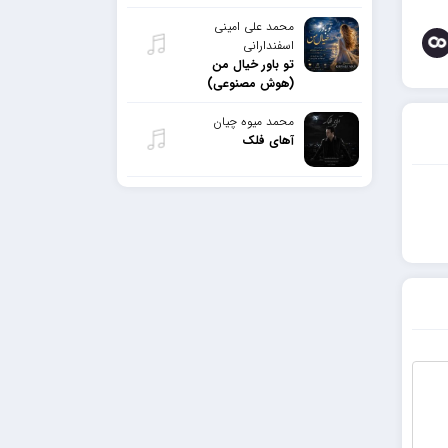
محمد علی امینی
اسفندارانی
تو باور خیال من
(هوش مصنوعی)
محمد میوه چیان
آهای فلک