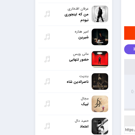
عرفان افتخاری
من که اینجوری
نبودم
امیر هناره
شیرین
مانی ویس
حضور تنهایی
بندیت
ناصرالدین شاه
0
مجال
لبیک
حمید دال
اعتماد