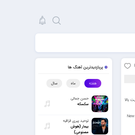
پربازدیدترین آهنگ ها
هفته
ماه
سال
حسن جمالی
 بالا
سکسکه
New
توحید پیری قراقیه
بیمار (هوش
مصنوعی)