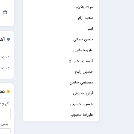
میلاد باکری
11
سعید آرام
ایلیا
آهن
حسن جمالی
علیرضا ولایی
دانلود
قاسم ای جی اچ
دانلود
حسین رایج
مصطفی سابین
نظر
آرش معروفی
نام و 
حسین حسینی
علیرضا محبوب
ایمیل
حسین حصارکی