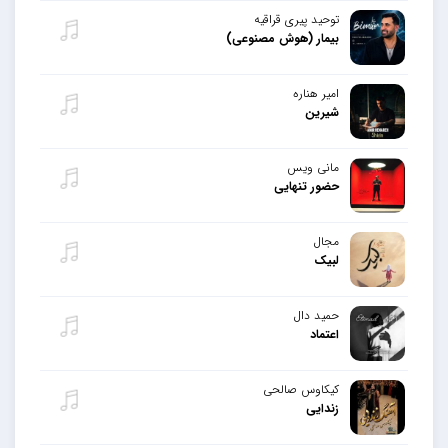
توحید پیری قراقیه
بیمار (هوش مصنوعی)
امیر هناره
شیرین
مانی ویس
حضور تنهایی
مجال
لبیک
حمید دال
اعتماد
کیکاوس صالحی
زندایی