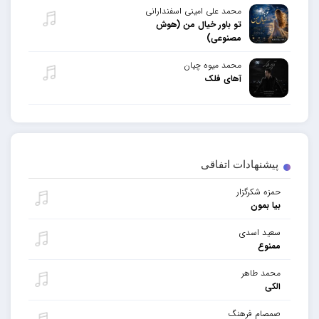
محمد علی امینی اسفندارانی
تو باور خیال من (هوش
مصنوعی)
محمد میوه چیان
آهای فلک
پیشنهادات اتفاقی
حمزه شکرگزار
بیا بمون
سعید اسدی
ممنوع
محمد طاهر
الکی
صمصام فرهنگ