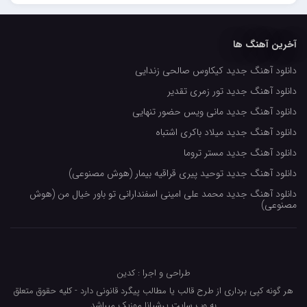
حسین حصارکی
مهدیار
آخرین آهنگ ها
کاپیتان
دانلود آهنگ جدید کیکاوس صالحی زندایی
مجید رضوی
دانلود آهنگ جدید تور زمری تقدیر
رضا رضانژاد
دانلود آهنگ جدید مانی ویس حضور تنهایی
رضا مرانلو
دانلود آهنگ جدید میلاد باکری اشتباه
امیر عرفانی
دانلود آهنگ جدید مستر تروما
دانلود آهنگ جدید توحید پیری قراقیه بیمار (هوش مصنوعی)
رضا صادقی
دانلود آهنگ جدید محمد علی امینی اسفندارانی تو باور خیال من (هوش
سعید شمس
مصنوعی)
محمد زینعلی
میهاد
طراحی و اجرا : کدین
مهرزاد اسفندیاری
هر گونه کپی برداری از طرح قالب یا مطالب پیگرد قانونی دارد - کلیه حقوق متعلق
فرشاد میرزایی
به وب سایت پرشیانا موزیک میباشد