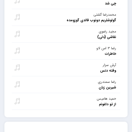
چی شد
محمدرضا گشتی
گولوشلریم دونوب قالدی گوزومده
مجید رضوی
نقاشی (دلی)
رضا ۳ اس لاو
خاطرات
آرش سزار
وقته دنس
رضا سمندری
شیرین زبان
حمید هامیس
از تو داغونم