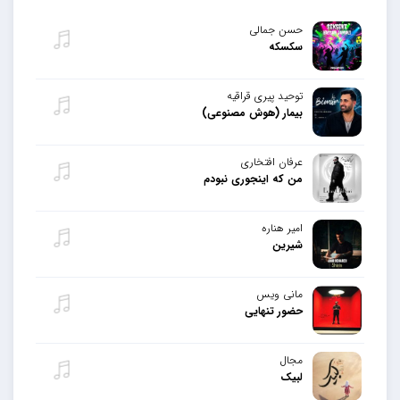
حسن جمالی
سکسکه
توحید پیری قراقیه
بیمار (هوش مصنوعی)
عرفان افتخاری
من که اینجوری نبودم
امیر هناره
شیرین
مانی ویس
حضور تنهایی
مجال
لبیک