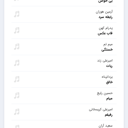
بی حواس
آرمین هوران
رابطه سرد
پدرام کهن
قاب عکس
میم تم
خستگی
امیرعلی زند
ربات
یزدانپناه
خالق
حسین رایج
میام
امیرعلی کریمخانی
رفیقم
سعید آران