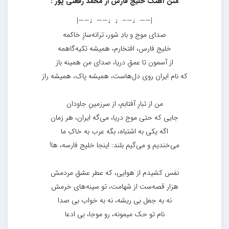
متن آهنگ خلیج فارس از محمد رفعتی پور :
|——♩—–♩♩——♩——|
صدای موج و بادِ شور، ترانه‌سازِ خاکمه
خلیج فارس، افتخارم، همیشه تکیه‌گاهمه
از آسمون تا عمقِ دریا، صدای من همینه باز
که نام ایران روی دل‌هاست، همیشه پاک، همیشه راز
من از تبارِ آفتابم، از سرزمینِ جاودان
جایی که حتی موج دریا، می‌گه ایران، هر زمان
اگه یکی به اشتباه، بگه عرب به خاکِ ما
می‌خندیم و می‌گیم بلند: اینجا خلیج فارسه، ها!
نفس کشیدم از هوایی، که عطر عشقِ مردمش
هزار قصه‌ست از شهامت، تو سینه‌های خرمش
نه به جعل بی ریشه، نه به خواب بی صدا
نام تو حک میمونه، رو موجا، بی ادعا