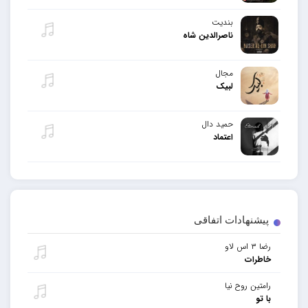
بندیت
ناصرالدین شاه
مجال
لبیک
حمید دال
اعتماد
پیشنهادات اتفاقی
رضا ۳ اس لاو
خاطرات
رامتین روح نیا
با تو