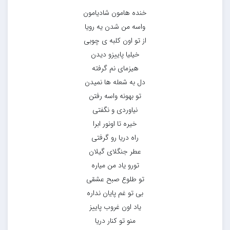
خنده هامون شادیامون
واسه من شدن یه رویا
از تو اون کلبه ی چوبی
خیلیا پاییزو دیدن
هیزمای نم گرفته
دل به شعله ها نمیدن
تو بهونه واسه رفتن
نیاوردی و نگفتی
خیره تا اونور ابرا
راه دریا رو گرفتی
عطر جنگلای گیلان
تورو یاد من میاره
تو طلوع صبح عشقی
بی تو غم پایان نداره
یاد اون غروب پاییز
منو تو کنار دریا