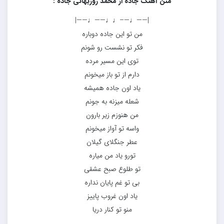
متن آهنگ جاده از محمد روزبهانی جاده :
|——♩—–♩♩——♩——|
من تو این جاده دوباره
فکر تو نشست رو شونم
توی این مسیر مرده
دارم از تو باز میخونم
یاد اون جاده همیشه
شعله میزنه به جونم
من هنوزم زیر بارون
واسه تو آواز میخونم
عطر جنگلای گیلان
تورو یاد من میاره
تو طلوع صبح عشقی
بی تو غم پایان نداره
یاد اون غروب پاییز
منو تو کنار دریا