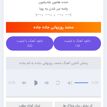
خنده هامون شادیامون
واسه من شدن یه رویا
|——♩—–♩♩——♩——|
محمد روزبهانی جاده جاده
دانلود آهنگ با کیفیت
دانلود آهنگ با کیفیت
320
128
پخش آنلاین آهنگ محمد روزبهانی جاده به نام جاده
0:00
0:00
کد پخش برای وبلاگ ها
لینک کوتاه مطلب