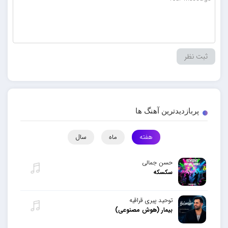
پربازدیدترین آهنگ ها
هفته
ماه
سال
حسن جمالی
سکسکه
توحید پیری قراقیه
بیمار (هوش مصنوعی)