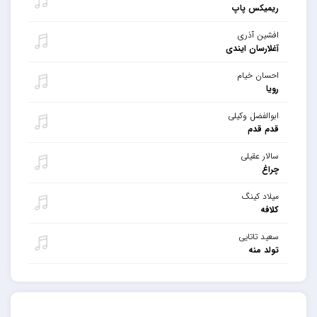
ریمیکس پاپ
افشین آذری
آغلارسان ایندی
احسان خیام
رویا
ابوالفضل وکیلی
قدم قدم
سالار عقیلی
چراغ
میلاد کینگ
کلافه
سعید تاتایی
تولد منه