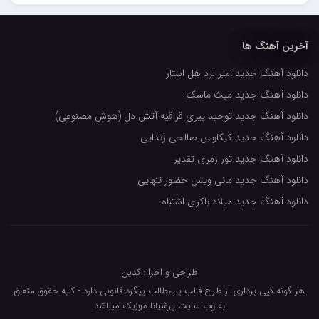
حسین حصارکی
مهدیار
آخرین آهنگ ها
کاپیتان
دانلود آهنگ جدید امیر لرد هل استار
مجید رضوی
دانلود آهنگ جدید میث ماسک
رضا رضانژاد
دانلود آهنگ جدید توحید پیری قراقیه آتش دل (هوش مصنوعی)
رضا مرانلو
دانلود آهنگ جدید کیکاوس صالحی زندایی
امیر عرفانی
دانلود آهنگ جدید تور زمری تقدیر
دانلود آهنگ جدید مانی ویس حضور تنهایی
رضا صادقی
دانلود آهنگ جدید میلاد باکری اشتباه
سعید شمس
محمد زینعلی
میهاد
طراحی و اجرا : کدین
مهرزاد اسفندیاری
هر گونه کپی برداری از طرح قالب یا مطالب پیگرد قانونی دارد - کلیه حقوق متعلق
به وب سایت پرشیانا موزیک میباشد
فرشاد میرزایی