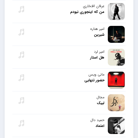
عرفان افتخاری
من که اینجوری نبودم
امیر هناره
شیرین
امیر لرد
هل استار
مانی ویس
حضور تنهایی
مجال
لبیک
حمید دال
اعتماد