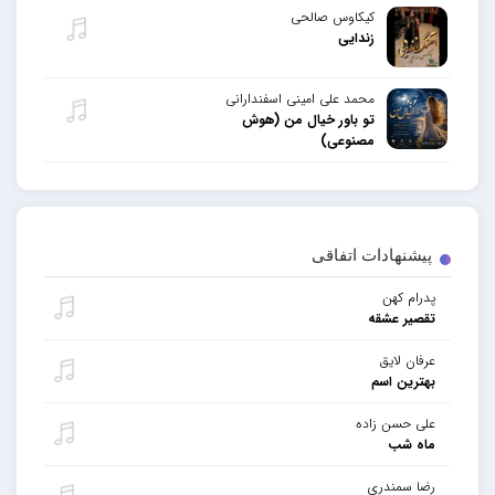
کیکاوس صالحی
زندایی
محمد علی امینی اسفندارانی
تو باور خیال من (هوش
مصنوعی)
پیشنهادات اتفاقی
پدرام کهن
تقصیر عشقه
عرفان لایق
بهترین اسم
علی حسن زاده
ماه شب
رضا سمندری