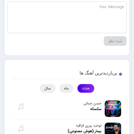
پربازدیدترین آهنگ ها
هفته
ماه
سال
حسن جمالی
سکسکه
توحید پیری قراقیه
بیمار (هوش مصنوعی)