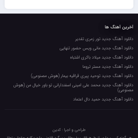
حسین حصارکی
مهدیار
آخرین آهنگ ها
کاپیتان
دانلود آهنگ جدید تور زمری تقدیر
مجید رضوی
دانلود آهنگ جدید مانی ویس حضور تنهایی
رضا رضانژاد
دانلود آهنگ جدید میلاد باکری اشتباه
رضا مرانلو
دانلود آهنگ جدید مستر تروما
امیر عرفانی
دانلود آهنگ جدید توحید پیری قراقیه بیمار (هوش مصنوعی)
دانلود آهنگ جدید محمد علی امینی اسفندارانی تو باور خیال من (هوش
رضا صادقی
مصنوعی)
سعید شمس
دانلود آهنگ جدید حمید دال اعتماد
محمد زینعلی
میهاد
طراحی و اجرا : کدین
مهرزاد اسفندیاری
هر گونه کپی برداری از طرح قالب یا مطالب پیگرد قانونی دارد - کلیه حقوق متعلق