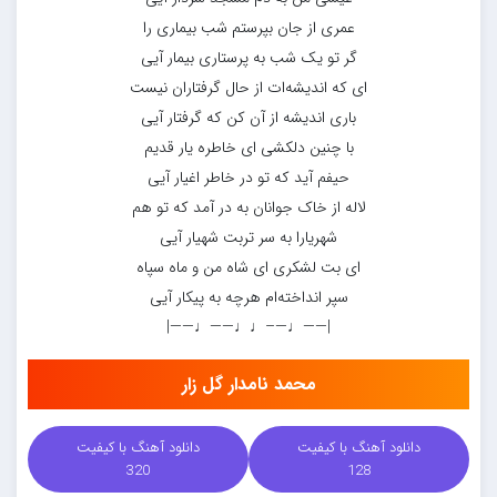
عمری از جان بپرستم شب بیماری را
گر تو یک شب به پرستاری بیمار آیی
ای که اندیشه‌ات از حال گرفتاران نیست
باری اندیشه از آن کن که گرفتار آیی
با چنین دلکشی ای خاطره یار قدیم
حیفم آید که تو در خاطر اغیار آیی
لاله از خاک جوانان به در آمد که تو هم
شهریارا به سر تربت شهیار آیی
ای بت لشکری ای شاه من و ماه سپاه
سپر انداخته‌ام هرچه به پیکار آیی
|——♩—–♩♩——♩——|
محمد نامدار گل زار
دانلود آهنگ با کیفیت
دانلود آهنگ با کیفیت
320
128