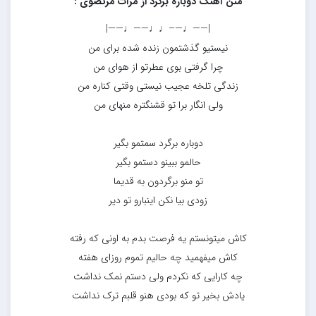
متن آهنگ دوباره برگرد از مرآت مرتضوی :
|——♩—–♩♩——♩——|
نیستیو گذشتمون زنده شده برای من
چرا گرفتی بوی عطرتو از هوای من
زندگی تلخه عجیب نیستی وقتی کناره من
ولی انگار برا تو قشنگتره منهای من
دوباره برگرد سمتمو بگیر
حالمو ببینو دستمو بگیر
تو منو برگردون به قدیما
زودی بیا نکن اینبارو تو دیر
کاش میتونستم یه فرصت بدم به اونی که رفته
کاش میفهمید چه حالیم تموم روزای هفته
چه کارایی که نکردم ولی دستم نمک نداشت
یادش بخیر تو که بودی هنو قلبم ترک نداشت