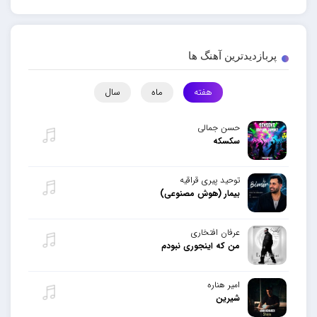
پربازدیدترین آهنگ ها
هفته
ماه
سال
حسن جمالی
سکسکه
توحید پیری قراقیه
بیمار (هوش مصنوعی)
عرفان افتخاری
من که اینجوری نبودم
امیر هناره
شیرین