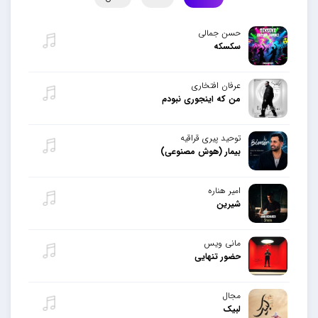
حسن جمالی
سکسکه
عرفان افتخاری
من که اینجوری نبودم
توحید پیری قراقیه
بیمار (هوش مصنوعی)
امیر هناره
شیرین
مانی ویس
حضور تنهایی
مجال
لبیک