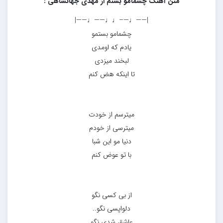
متن آهنگ چشمامو بستم از مهدی جهانشاهی :
|——♩—–♩♩——♩——|
چشمامو بستمو
یادم که اومدی
لبخند میزدی
تا اینکه هض کنم
میترسم از خودت
میترسی از خودم
دنیا مو این شبا
با تو عوض کنم
از بی کسی نگو
دلواپسی نگو..
عاشق شدی نگو