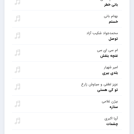
بانی خطر
بهنام بانی
خستم
محمدجواد شکیب آزاد
توصل
ام سی ای سی
غنچه بنفش
امیر شهیار
بلدی ببری
عزیز لطفی و سیاوش زارع
تو کی هستی
بیژن غلامی
ستاره
آریا اکبری
چشمات