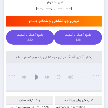
امروز تا تهش
|——♩—–♩♩——♩——|
مهدی جهانشاهی چشمامو بستم
دانلود آهنگ با کیفیت
دانلود آهنگ با کیفیت
320
128
پخش آنلاین آهنگ مهدی جهانشاهی به نام چشمامو بستم
0:00
0:00
کد پخش برای وبلاگ ها
لینک کوتاه مطلب