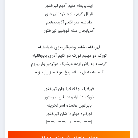
ایلدیریمام منیم آدیم تیرختور
قارتال کیمی اوجالاردا تیرختور
دایاغیم دیر ائلیم آذربایجانیم
آذربایجان سنه گوونییر تیرختور
قهرمانام، شامپیونام،قیرمیزی بایراخلیام
تورک دو دیلیم تورک دو ائلیم آذری بایجانلیام
کیمسه یه باش ایمه میشیک عزتیمیز وار بیزیم
کیمسه یه بل باغلاماریخ غریتیمیز وار بیزیم
قیزلارا ، اوغلانلارا جان تیرختور
تورک دامارلاریندا قان تیرختور
بایراغین عالمده اسر فخریله
تورکلره دونیادا شان تیرختور
|——♩—–♩♩——♩——|
مهدی واحدی قیرمیزی بایراق