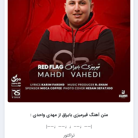
متن آهنگ قیرمیزی بایراق از مهدی واحدی :
|——♩—–♩♩——♩——|
تراکتور