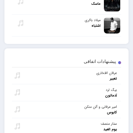
ماسک
میلاد باکری
اشتباه
پیشنهادات اتفاقی
عرفان افتخاری
تعبیر
بیگ لرد
آدماتون
امیر عرفانی و آلن منکن
کابوس
ستار منصف
یوم العید