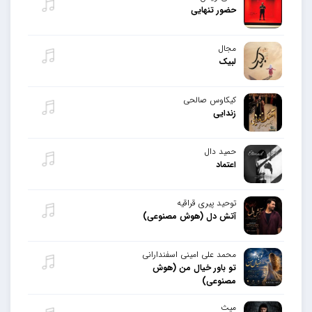
حضور تنهایی
مجال
لبیک
کیکاوس صالحی
زندایی
حمید دال
اعتماد
توحید پیری قراقیه
آتش دل (هوش مصنوعی)
محمد علی امینی اسفندارانی
تو باور خیال من (هوش
مصنوعی)
میث