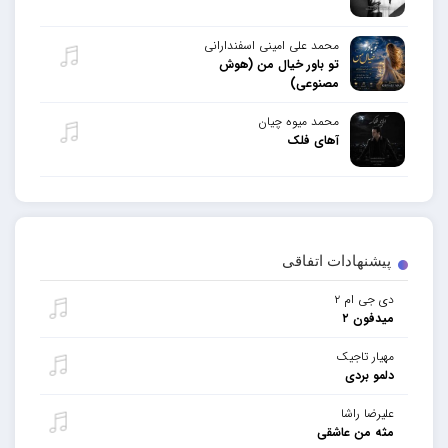
محمد علی امینی اسفندارانی
تو باور خیال من (هوش
مصنوعی)
محمد میوه چیان
آهای فلک
پیشنهادات اتفاقی
دی جی ام ۲
میدفون ۲
مهیار تاجیک
دلمو بردی
علیرضا راشا
مثه من عاشقی