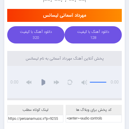
|——♩—–♩♩——♩——|
مهرداد آسمانی لیسانس
دانلود آهنگ با کیفیت
دانلود آهنگ با کیفیت
320
128
پخش آنلاین آهنگ مهرداد آسمانی به نام لیسانس
0:00
0:00
کد پخش برای وبلاگ ها
لینک کوتاه مطلب