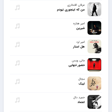
عرفان افتخاری
من که اینجوری نبودم
امیر هناره
شیرین
امیر لرد
هل استار
مانی ویس
حضور تنهایی
مجال
لبیک
حمید دال
اعتماد