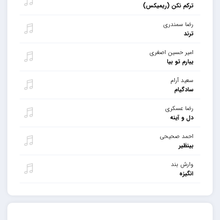
ترکم نکن (ریمیکس)
رضا سمندری
ترند
امیر حسین اصغری
یبارم تو بیا
سعید آرام
سادگیام
رضا عسکری
دل و آینه
احمد صحیحی
بینظیر
وارش بند
انگیزه