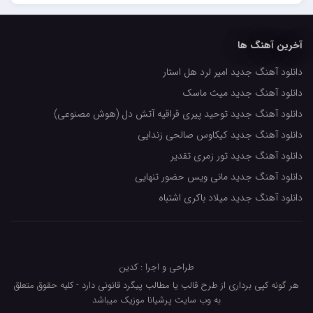
حسین حصارکی
مهدیار
آخرین آهنگ ها
کاپیتان
دانلود آهنگ جدید امیر لرد هل استار
مجید رضوی
دانلود آهنگ جدید میث ماسک
رضا رضانژاد
دانلود آهنگ جدید توحید پیری قراقیه آتش دل (هوش مصنوعی)
رضا مرانلو
دانلود آهنگ جدید کیکاوس صالحی زندایی
امیر عرفانی
دانلود آهنگ جدید تور زمری تقدیر
دانلود آهنگ جدید مانی ویس حضور تنهایی
رضا صادقی
دانلود آهنگ جدید میلاد باکری اشتباه
سعید شمس
محمد زینعلی
میهاد
طراحی و اجرا : کدین
مهرزاد اسفندیاری
هر گونه کپی برداری از طرح قالب یا مطالب پیگرد قانونی دارد - کلیه حقوق متعلق
به وب سایت پرشیانا موزیک میباشد
فرشاد میرزایی