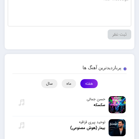
پربازدیدترین آهنگ ها
هفته
ماه
سال
حسن جمالی
سکسکه
توحید پیری قراقیه
بیمار (هوش مصنوعی)