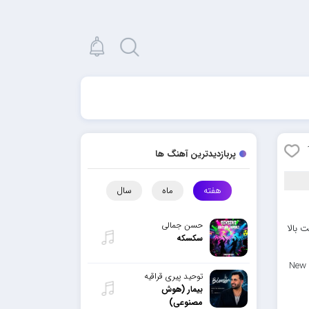
پربازدیدترین آهنگ ها
هفته
ماه
سال
حسن جمالی
 بالا
سکسکه
New 
توحید پیری قراقیه
بیمار (هوش
مصنوعی)