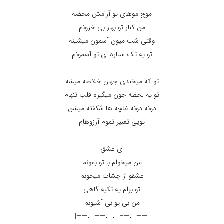
موج موهای تو آرامش محضه
من کنار تو بهار بی خزونم
وقتی شب میون آسمون میشینه
تو یه تک ستاره ای تو آسمونم
تو که میخندی جهان خلاصه میشه
تو یه لحظه جون میگیره قلب تنهام
دونه دونه غنچه ها شکفته میشن
تویی تعبیر تموم آرزوهام
ای عشق
من میخوام با تو بمونم
عشقو از چشات میخونم
تو برام یه تکیه گاهی
من بی تو بی آشیونم
|——♩—–♩♩——♩——|