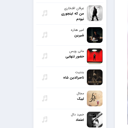
عرفان افتخاری
من که اینجوری
نبودم
امیر هناره
شیرین
مانی ویس
حضور تنهایی
بندیت
ناصرالدین شاه
مجال
لبیک
حمید دال
اعتماد