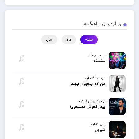
پربازدیدترین آهنگ ها
هفته
ماه
سال
حسن جمالی
سکسکه
عرفان افتخاری
من که اینجوری نبودم
توحید پیری قراقیه
بیمار (هوش مصنوعی)
امیر هناره
شیرین