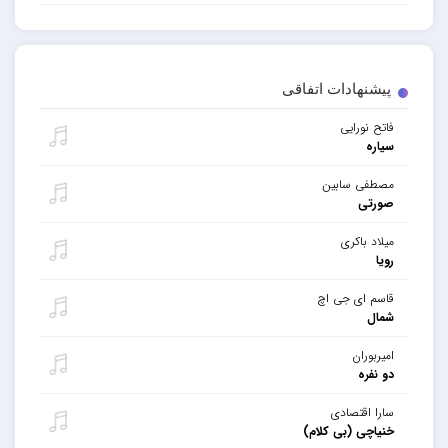
پیشنهادات اتفاقی
فاتح نورایی
سیاره
مصطفی سابین
صورتی
میلاد باکری
رویا
قاسم ای جی اچ
شمال
امیربوران
دو نفره
سارا اقتصادی
خنیاچی (بی کلام)