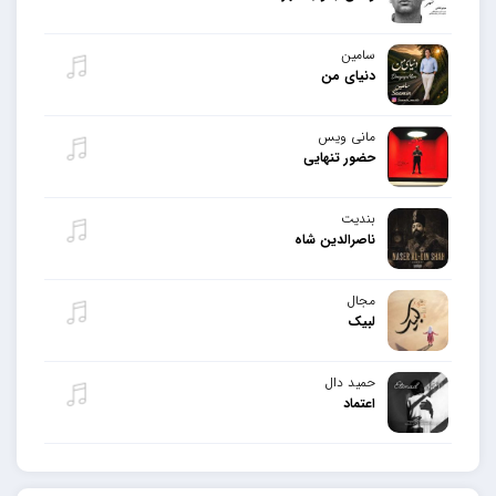
سامین
دنیای من
مانی ویس
حضور تنهایی
بندیت
ناصرالدین شاه
مجال
لبیک
حمید دال
اعتماد