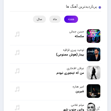
پربازدیدترین آهنگ ها
هفته
ماه
سال
حسن جمالی
سکسکه
توحید پیری قراقیه
بیمار (هوش مصنوعی)
عرفان افتخاری
من که اینجوری نبودم
امیر هناره
شیرین
میثم غلامی
والس جنوب شهر