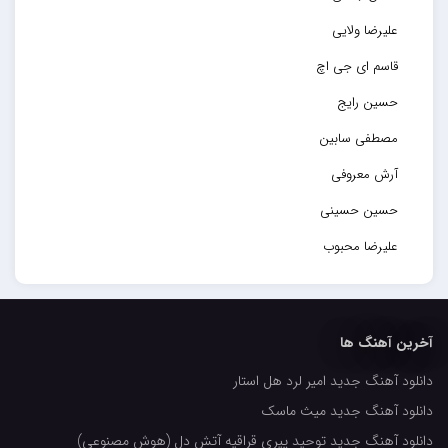
علیرضا ولایی
قاسم ای جی اچ
حسین رایج
مصطفی سابین
آرش معروفی
حسین حسینی
علیرضا محبوب
حسین حصارکی
مهدیار
آخرین آهنگ ها
کاپیتان
دانلود آهنگ جدید امیر لرد هل استار
مجید رضوی
دانلود آهنگ جدید میث ماسک
رضا رضانژاد
دانلود آهنگ جدید توحید پیری قراقیه آتش دل (هوش مصنوعی)