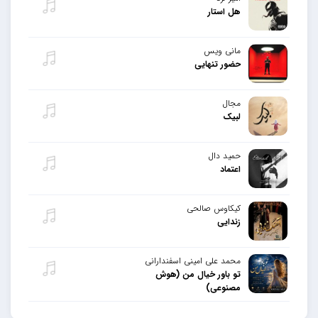
هل استار
مانی ویس
حضور تنهایی
مجال
لبیک
حمید دال
اعتماد
کیکاوس صالحی
زندایی
محمد علی امینی اسفندارانی
تو باور خیال من (هوش
مصنوعی)