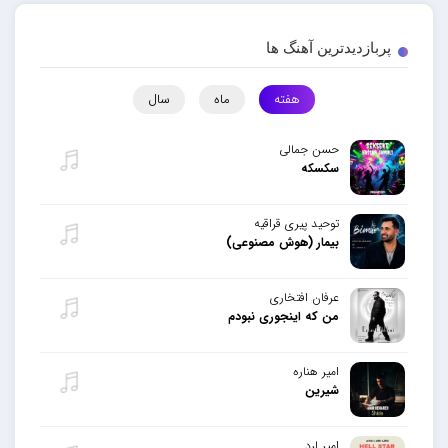
پربازدیدترین آهنگ ها
هفته
ماه
سال
حسن جمالی
سکسکه
توحید پیری قراقیه
بیمار (هوش مصنوعی)
عرفان افتخاری
من که اینجوری نبودم
امیر هناره
شیرین
امیر لرد