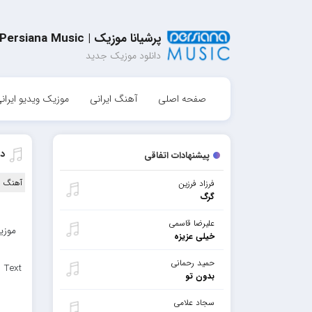
پرشیانا موزیک | Persiana Music
دانلود موزیک جدید
صفحه اصلی
آهنگ ایرانی
موزیک ویدیو ایران
دا
پیشنهادات اتفاقی
آهنگ ا
فرزاد فرزین
گرگ
علیرضا قاسمی
موزیک
خیلی عزیزه
حمید رحمانی
 Text
بدون تو
سجاد علامی