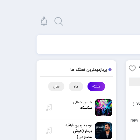
پربازدیدترین آهنگ ها
هفته
ماه
سال
حسن جمالی
ا از
سکسکه
New 
توحید پیری قراقیه
بیمار (هوش
مصنوعی)