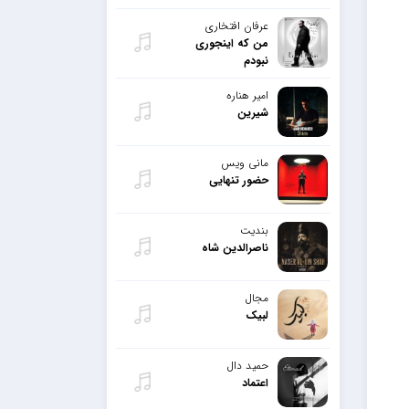
عرفان افتخاری
من که اینجوری
نبودم
امیر هناره
شیرین
مانی ویس
حضور تنهایی
بندیت
ناصرالدین شاه
مجال
لبیک
حمید دال
اعتماد