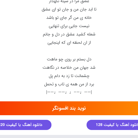
عشق مرا در سینه نگهدار
تا ابد جان من و جان تو ای عشق
خانه ی من گر جای تو باشد
نیست جایی برای تنهایی
شعله کشید عشق در دل و جانم
از ان لحظه ای که اینجایی
دل بستم بر روی چو ماهت
شد جهان من خلاصه در نگاهت
چشمانت تا زد به دلم پل
برد از من همه ی تاب و تحمل
|——♩—–♩♩——♩——|
نوید بند افسونگر
نلود آهنگ با کیفیت 128
دانلود آهنگ با کیفیت 320