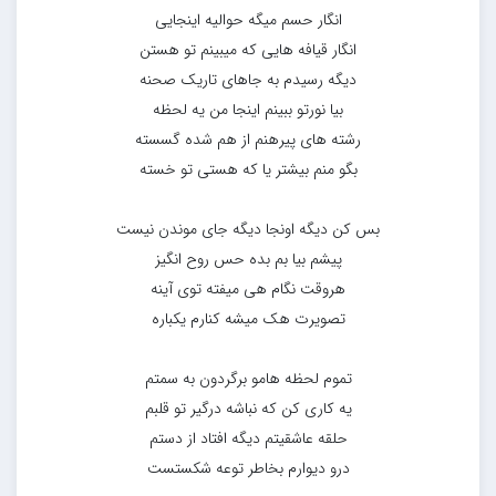
انگار حسم میگه حوالیه اینجایی
انگار قیافه هایی که میبینم تو هستن
دیگه رسیدم به جاهای تاریک صحنه
بیا نورتو ببینم اینجا من یه لحظه
رشته های پیرهنم از هم شده گسسته
بگو منم بیشتر یا که هستی تو خسته
بس کن دیگه اونجا دیگه جای موندن نیست
پیشم بیا بم بده حس روح انگیز
هروقت نگام هی میفته توی آینه
تصویرت هک میشه کنارم یکباره
تموم لحظه هامو برگردون به سمتم
یه کاری کن که نباشه درگیر تو قلبم
حلقه عاشقیتم دیگه افتاد از دستم
درو دیوارم بخاطر توعه شکستست