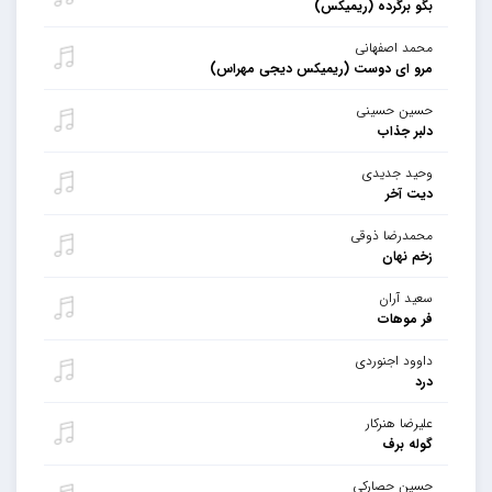
بگو برگرده (ریمیکس)
محمد اصفهانی
مرو ای دوست (ریمیکس دیجی مهراس)
حسین حسینی
دلبر جذاب
وحید جدیدی
دیت آخر
محمدرضا ذوقی
زخم نهان
سعید آران
فر موهات
داوود اجنوردی
درد
علیرضا هنرکار
گوله برف
حسین حصارکی