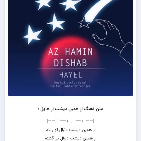
متن آهنگ از همین دیشب از هایل :
|——♩—–♩♩——♩——|
از همین دیشب دنبال تو رفتم
از همین دیشب دنبال تو گشتم