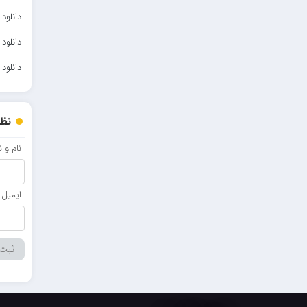
دانلود
احمدرضا بنام
دانلو
امیرعلی کریمخانی
دانلود
سامیار
سالار عقیلی
امید ذاکری
نظر
نام و 
ایمیل