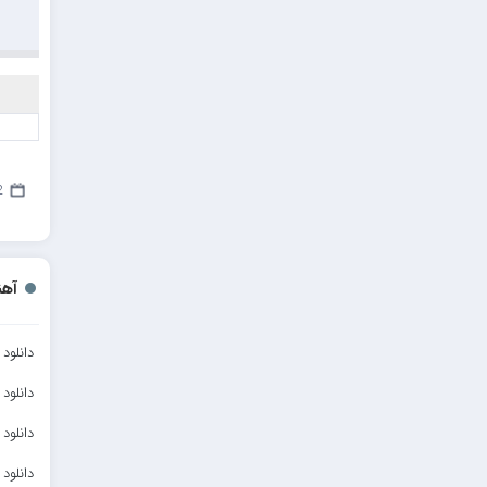
مهدیار
کاپیتان
مجید رضوی
رضا رضانژاد
رضا مرانلو
12
امیر عرفانی
رضا صادقی
سعید شمس
آهن
محمد زینعلی
دانلود
میهاد
دانلود
مهرزاد اسفندیاری
دانلود
فرشاد میرزایی
دانلو
مرتضی خدیوی