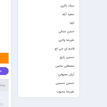
میلاد باکری
سعید آرام
ایلیا
حسن جمالی
علیرضا ولایی
قاسم ای جی اچ
حسین رایج
مصطفی سابین
دا
آرش معروفی
حسین حسینی
پخش 
علیرضا محبوب
حسین حصارکی
00