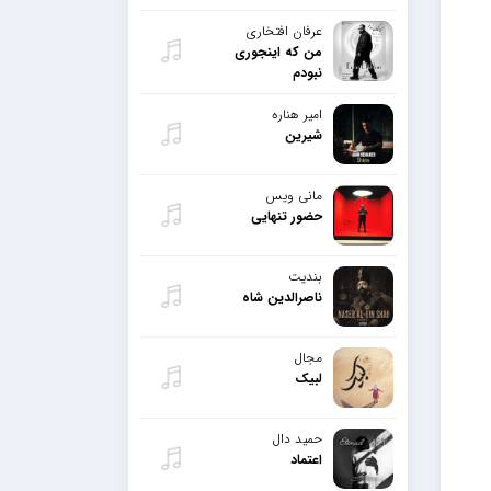
عرفان افتخاری
من که اینجوری
نبودم
امیر هناره
شیرین
مانی ویس
حضور تنهایی
بندیت
ناصرالدین شاه
مجال
لبیک
حمید دال
اعتماد