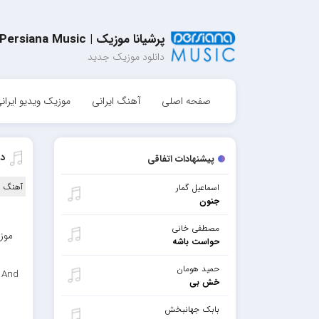
پرشیانا موزیک | Persiana Music
دانلود موزیک جدید
صفحه اصلی
آهنگ ایرانی
موزیک ویدیو ایران
دا
پیشنهادات اتفاقی
آهنگ ا
اسماعیل گمار
جنون
مصطفی خانی
موزی
حواست باشه
حمید هومان
d And
خش بی
بابک جهانبخش