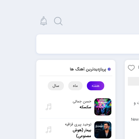
پربازدیدترین آهنگ ها
هفته
ماه
سال
حسن جمالی
ت و
سکسکه
New 
توحید پیری قراقیه
بیمار (هوش
مصنوعی)