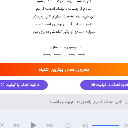
کم گذاشتی برام ، گرفتی ماه از شبم
افتادم از چشات ، نیفتاد اسمت از لبم
این بارونا هم نشست عطرتو از رو پیرهنم
هنوز انتخاب قلبمی بهترین اشتباه من
دوباره دستمو تو بگیر گناهش به پای من
میدونمو رویا میسازم …
|——♩—–♩♩——♩——|
کسری زاهدی بهترین اشتباه
نلود آهنگ با کیفیت 128
دانلود آهنگ با کیفیت 320
آنلاین آهنگ کسری زاهدی به نام بهترین اشتباه
:00
0: