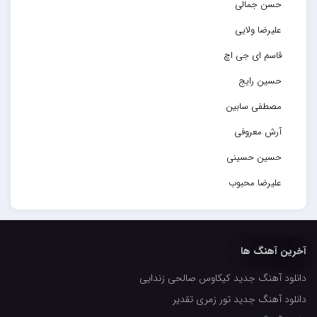
حسن جمالی
علیرضا ولایی
قاسم ای جی اچ
حسین رایج
مصطفی سابین
آرش معروفی
حسین حسینی
علیرضا محبوب
حسین حصارکی
مهدیار
آخرین آهنگ ها
کاپیتان
دانلود آهنگ جدید کیکاوس صالحی زندایی
مجید رضوی
دانلود آهنگ جدید تور زمری تقدیر
رضا رضانژاد