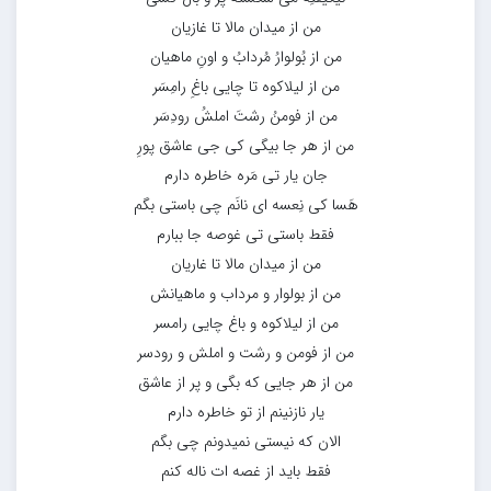
من از میدان مالا تا غازیان
من از بُولوارُ مُردابُ و اونِ ماهیان
من از لیلاکوه تا چایی باغِ رامِسَر
من از فومنُ رشتَ املشُ رودِسَر
من از هر جا بیگی کی جی عاشق پورِ
جان یار تی مَره خاطره دارم
هَسا کی نِعسه ای نانَم چی باستی بگم
فقط باستی تی غوصه جا ببارم
من از میدان مالا تا غاریان
من از بولوار و مرداب و ماهیانش
من از لیلاکوه و باغ چایی رامسر
من از فومن و رشت و املش و رودسر
من از هر جایی که بگی و پر از عاشق
یار نازنینم از تو خاطره دارم
الان که نیستی نمیدونم چی بگم
فقط باید از غصه ات ناله کنم