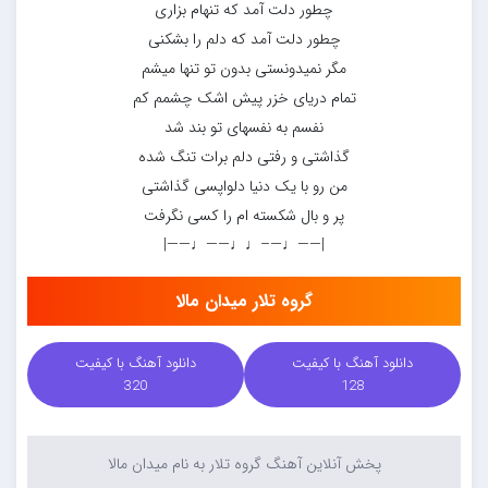
چطور دلت آمد که تنهام بزاری
چطور دلت آمد که دلم را بشکنی
مگر نمیدونستی بدون تو تنها میشم
تمام دریای خزر پیش اشک چشمم کم
نفسم به نفسهای تو بند شد
گذاشتی و رفتی دلم برات تنگ شده
من رو با یک دنیا دلواپسی گذاشتی
پر و بال شکسته ام را کسی نگرفت
|——♩—–♩♩——♩——|
گروه تلار میدان مالا
دانلود آهنگ با کیفیت
دانلود آهنگ با کیفیت
320
128
پخش آنلاین آهنگ گروه تلار به نام میدان مالا