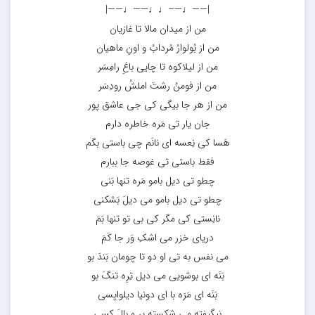
|——♩—–♩♩——♩——|
من از میدان مالا تا غازیان
من از بُولوارُ مُردابُ و اونِ ماهیان
من از لیلاکوه تا چایی باغِ رامِسَر
من از فومنُ رشتَ املشُ رودِسَر
من از هر جا بیگی کی جی عاشق پور
جان یار تی مَره خاطره دارم
هَسا کی نِعسه ای نانَم چی باستی بگم
فقط باستی تی غوصه جا ببارم
چطو تی دیل بامو مَره تنها بَنی
چطو تی دیل بامو می دیلَ بَشکنی
نانِستی کی مگر کی بی تو تنها بَمَ
دریای خزر می اشکِ وَر جا کَمَ
می نفس به تی او دو تا چومان بَندَ بو
بَنَه ای بوشویی می دیل تِرِه تنگَ بو
بَنَه ای مَرَه با ای دونیا دیلواپسی
نیگیفتِه می شکسته پر و بالَ کسی