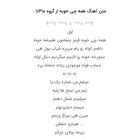
متن آهنگ همه چی خوبه از گروه ما۳تا :
|——♩—–♩♩——♩——|
اول:
همه چی خوبه قرمز چشامون همیشه خونه
دافمم کوله رو پام میریزه شراب پول هی
میچرخه خونه رو لاینیم میگردیم دنبال لوله
حساب فوله موجودی زیاده خشابه پره
ته ته ته
میشم من شماره یک یا
تیم من صبح ها پلیه
میشینم شمال ذهنم
میبینم دنیارو بهتر
میرن هی سراغ ورسم
... هیتارو حفظن
زیرمه پولای چرکم