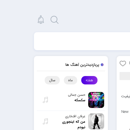
پربازدیدترین آهنگ ها
هفته
ماه
سال
حسن جمالی
ت و کیفیت
سکسکه
New 
عرفان افتخاری
من که اینجوری
نبودم