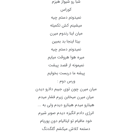
شبا رو شیواز هیزم
کوراس
نمیدونم دستم چیه
میشینم کش تکمیله
میان اینا رندوم میرن
بیتا اینجا بد بمبین
نمیدونم دستم چیه
میره هوا هروقت میایم
نمیمونه از قصد پیشت
پیشه ما دربست بخوایم
ورس دوم :
میان میرن چون توی جیبم دلارو دیدن
میان میرن میخابن زیرم فشار میدم
هیتارو میدم هیتارو دیدم ولی به ...
انرژی دادم انگیزه دیدم صوبر شیرم
خود مافیام تو ایتالیام دون پوریام
دستمه کلاش میکشم گلگدنگ