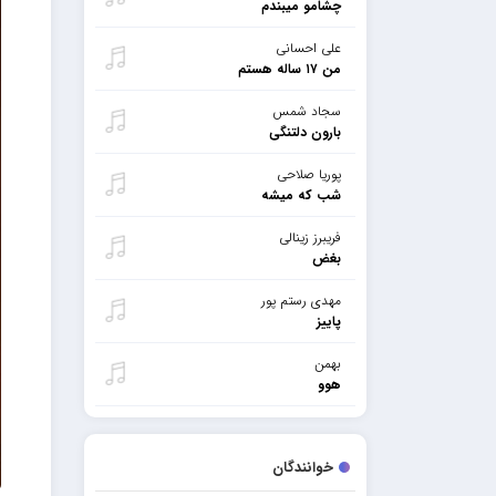
چشامو میبندم
علی احسانی
من ۱۷ ساله هستم
سجاد شمس
بارون دلتنگی
پوریا صلاحی
شب که میشه
فریبرز زینالی
بغض
مهدی رستم پور
پاییز
بهمن
هوو
خوانندگان