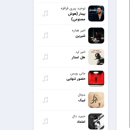
توحید پیری قراقیه
بیمار (هوش
مصنوعی)
امیر هناره
شیرین
امیر لرد
هل استار
مانی ویس
حضور تنهایی
مجال
لبیک
حمید دال
اعتماد