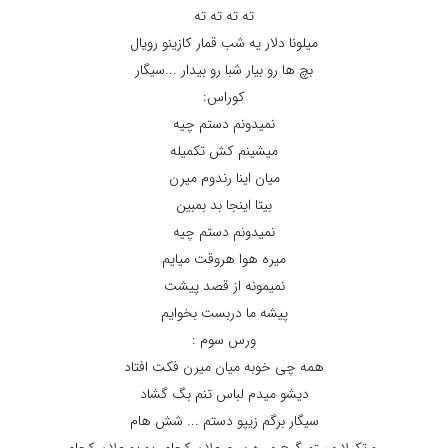
ته ته ته ته
میلونا دلار یه شب قمار کازینو رویال
بچ ها رو بیار شبا رو بیدار ...سیگار
کوراس:
نمیدونم دستم چیه
میشینم کش تکمیله
میان اینا رندوم میرن
بیتا اینجا بد بمبین
نمیدونم دستم چیه
میره هوا هروقت میایم
نمیمونه از قصد پیشت
پیشه ما دربست بخوایم
ورس سوم :
همه چی خوبه میان میرن فکت افتاد
دیشو میدم لباس تنم بگ گشاد
سیگار برگم زیپو دستم ... شش هام