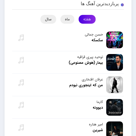
پربازدیدترین آهنگ ها
هفته
ماه
سال
حسن جمالی
سکسکه
توحید پیری قراقیه
بیمار (هوش مصنوعی)
عرفان افتخاری
من که اینجوری نبودم
کارما
دیوونه
امیر هناره
شیرین