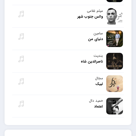
میثم غلامی
والس جنوب شهر
سامین
دنیای من
بندیت
ناصرالدین شاه
مجال
لبیک
حمید دال
اعتماد