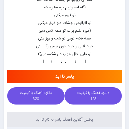
نگاه اسمونونم پره ستاره شد
تو فرق میکنی
تو اقیانوس چشات منو غرق میکنی
(میره قلبم برات تو همه کس منی
همه فکرم تویی تو شب و روز منی
خود قلبی و خود خون توس رگ منی
تو دلیل حال خوب دل شکستمی)۲
|——♩—–♩♩——♩——|
یاسر تا ابد
دانلود آهنگ با کیفیت
دانلود آهنگ با کیفیت
320
128
پخش آنلاین آهنگ یاسر به نام تا ابد