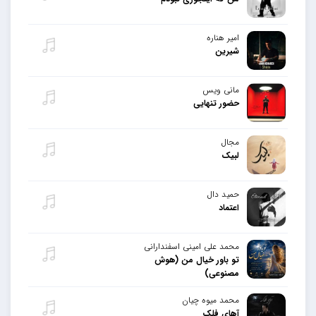
امیر هناره
شیرین
مانی ویس
حضور تنهایی
مجال
لبیک
حمید دال
اعتماد
محمد علی امینی اسفندارانی
تو باور خیال من (هوش
مصنوعی)
محمد میوه چیان
آهای فلک