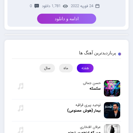
24 فوریه 2022
1,781 دانلود
0
ادامه و دانلود
پربازدیدترین آهنگ ها
هفته
ماه
سال
حسن جمالی
سکسکه
توحید پیری قراقیه
بیمار (هوش مصنوعی)
عرفان افتخاری
من که اینجوری نبودم