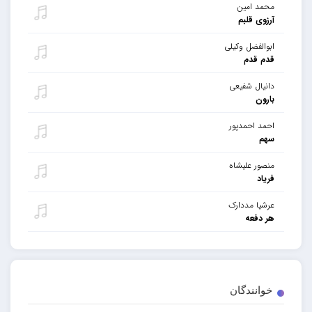
محمد امین
آرزوی قلبم
ابوالفضل وکیلی
قدم قدم
دانیال شفیعی
بارون
احمد احمدپور
سهم
منصور علیشاه
فریاد
عرشیا مددارک
هر دفعه
خوانندگان