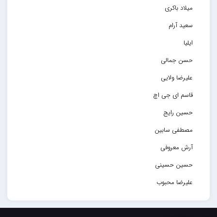
میلاد باکری
سعید آرام
ایلیا
حسن جمالی
علیرضا ولایی
قاسم ای جی اچ
حسین رایج
مصطفی سابین
آرش معروفی
حسین حسینی
علیرضا محبوب
حسین حصارکی