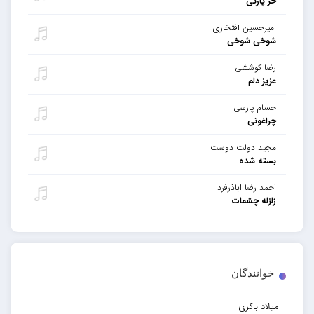
خز پارتی
امیرحسین افتخاری
شوخی شوخی
رضا کوششی
عزیز دلم
حسام پارسی
چراغونی
مجید دولت دوست
بسته شده
احمد رضا اباذرفرد
زلزله چشمات
خوانندگان
میلاد باکری