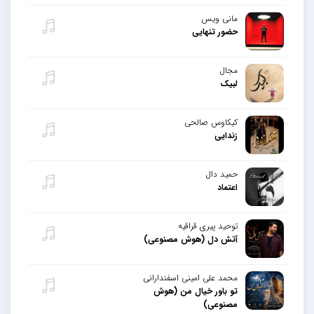
مانی ویس
حضور تنهایی
مجال
لبیک
کیکاوس صالحی
زندایی
حمید دال
اعتماد
توحید پیری قراقیه
آتش دل (هوش مصنوعی)
محمد علی امینی اسفندارانی
تو باور خیال من (هوش
مصنوعی)