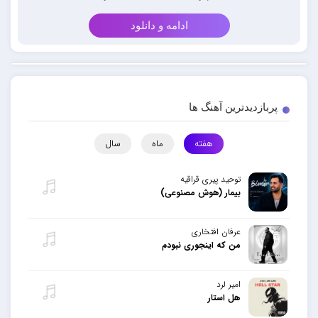
ادامه و دانلود
پربازدیدترین آهنگ ها
هفته
ماه
سال
توحید پیری قراقیه
بیمار (هوش مصنوعی)
عرفان افتخاری
من که اینجوری نبودم
امیر لرد
هل استار