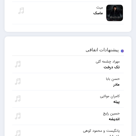
میث
ماسک
پیشنهادات اتفاقی
مهراد چشمه گلی
تک درخت
حسن بابا
مادر
کامران مولایی
پیله
حسین رایج
اندیشه
یانگیست و محمود کوهی