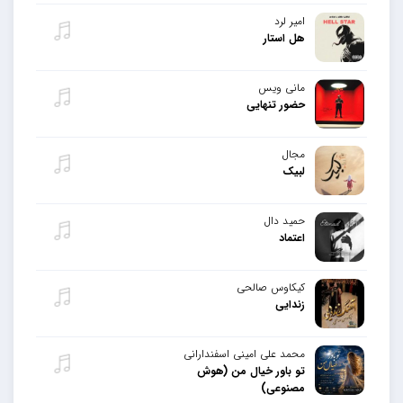
امیر لرد
هل استار
مانی ویس
حضور تنهایی
مجال
لبیک
حمید دال
اعتماد
کیکاوس صالحی
زندایی
محمد علی امینی اسفندارانی
تو باور خیال من (هوش
مصنوعی)