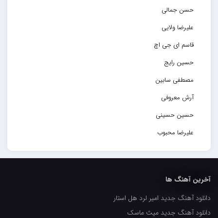
حسن جمالی
علیرضا ولایی
قاسم ای جی اچ
حسین رایج
مصطفی سابین
آرش معروفی
حسین حسینی
علیرضا محبوب
حسین حصارکی
مهدیار
آخرین آهنگ ها
کاپیتان
دانلود آهنگ جدید امیر لرد هل استار
مجید رضوی
دانلود آهنگ جدید میث ماسک