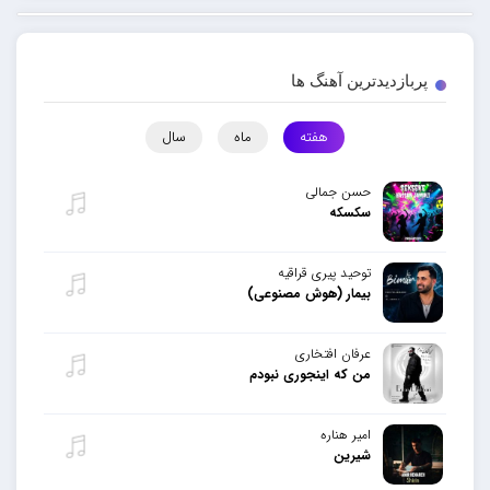
پربازدیدترین آهنگ ها
هفته
ماه
سال
حسن جمالی
سکسکه
توحید پیری قراقیه
بیمار (هوش مصنوعی)
عرفان افتخاری
من که اینجوری نبودم
امیر هناره
شیرین