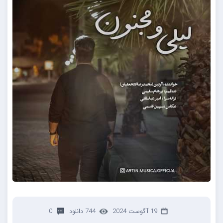
19 آگوست 2024
744 دانلود
0