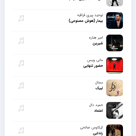
توحید پیری قراقیه
بیمار (هوش مصنوعی)
امیر هناره
شیرین
مانی ویس
حضور تنهایی
مجال
لبیک
حمید دال
اعتماد
کیکاوس صالحی
زندایی