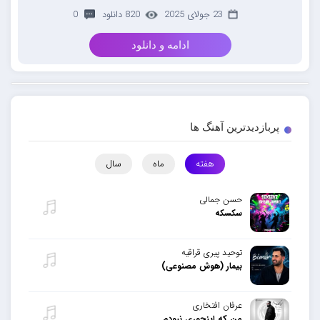
23 جولای 2025
820 دانلود
0
ادامه و دانلود
پربازدیدترین آهنگ ها
هفته
ماه
سال
حسن جمالی
سکسکه
توحید پیری قراقیه
بیمار (هوش مصنوعی)
عرفان افتخاری
من که اینجوری نبودم