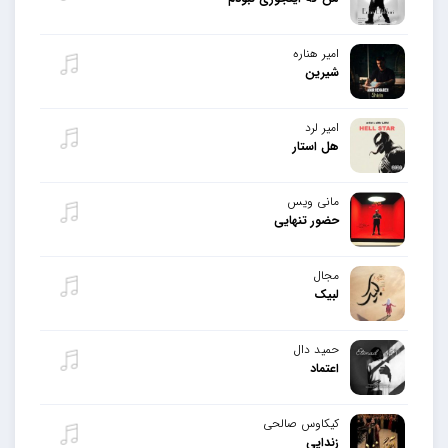
امیر هناره
شیرین
امیر لرد
هل استار
مانی ویس
حضور تنهایی
مجال
لبیک
حمید دال
اعتماد
کیکاوس صالحی
زندایی