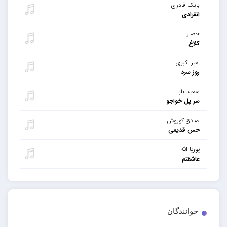
بابک قادری
انفرادی
حصار
کلاغ
امیر اکبری
روز سرد
سعید بابا
سر پل خواجو
صادق کوروش
حس قدیمی
پوریا الله
عاشقتم
خوانندگان