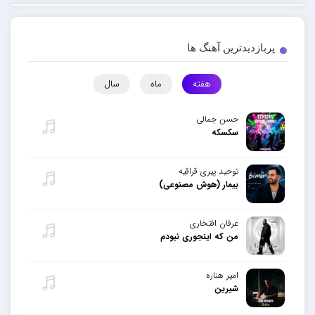
پربازدیدترین آهنگ ها
هفته
ماه
سال
حسن جمالی
سکسکه
توحید پیری قراقیه
بیمار (هوش مصنوعی)
عرفان افتخاری
من که اینجوری نبودم
امیر هناره
شیرین