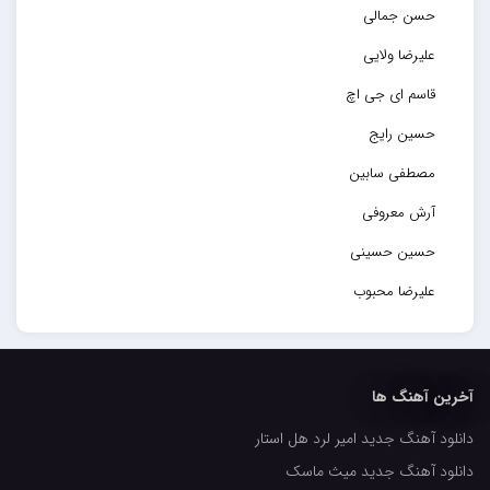
حسن جمالی
علیرضا ولایی
قاسم ای جی اچ
حسین رایج
مصطفی سابین
آرش معروفی
حسین حسینی
علیرضا محبوب
حسین حصارکی
مهدیار
آخرین آهنگ ها
کاپیتان
دانلود آهنگ جدید امیر لرد هل استار
مجید رضوی
دانلود آهنگ جدید میث ماسک
رضا رضانژاد