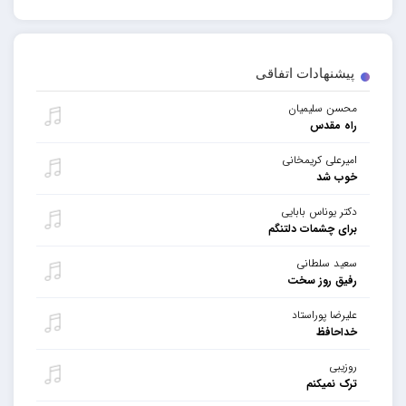
پیشنهادات اتفاقی
محسن سلیمیان
راه مقدس
امیرعلی کریمخانی
خوب شد
دکتر یوناس بابایی
برای چشمات دلتنگم
سعید سلطانی
رفیق روز سخت
علیرضا پوراستاد
خداحافظ
روزیبی
ترک نمیکنم