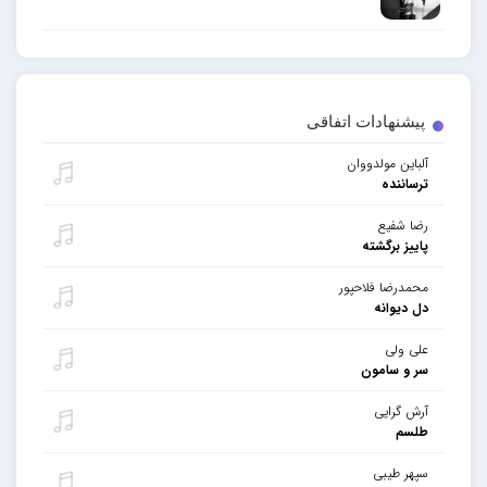
پیشنهادات اتفاقی
آلباین مولدووان
ترساننده
رضا شفیع
پاییز برگشته
محمدرضا فلاحپور
دل دیوانه
علی ولی
سر و سامون
آرش گرایی
طلسم
سپهر طیبی