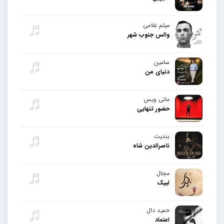
میثم غلامی
والس جنوب شهر
سامین
دنیای من
مانی ویس
حضور تنهایی
بندیت
ناصرالدین شاه
مجال
لبیک
حمید دال
اعتماد