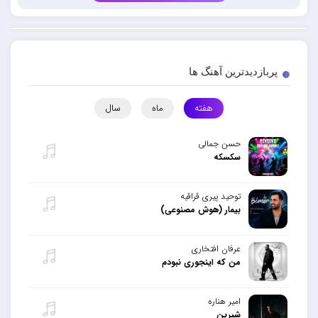
پربازدیدترین آهنگ ها
هفته
ماه
سال
حسن جمالی
سکسکه
توحید پیری قراقیه
بیمار (هوش مصنوعی)
عرفان افتخاری
من که اینجوری نبودم
امیر هناره
شیرین