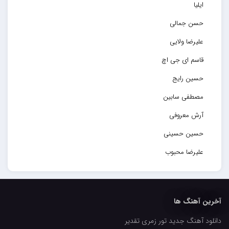
ایلیا
حسن جمالی
علیرضا ولایی
قاسم ای جی اچ
حسین رایج
مصطفی سابین
آرش معروفی
حسین حسینی
علیرضا محبوب
حسین حصارکی
مهدیار
آخرین آهنگ ها
کاپیتان
دانلود آهنگ جدید تور زمری تقدیر
مجید رضوی