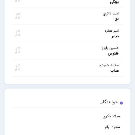
بچگی
امید ذاکری
لج
امیر هناره
دیلبر
حسین رایج
ققنوس
محمد حمیدی
عذاب
خوانندگان
میلاد باکری
سعید آرام