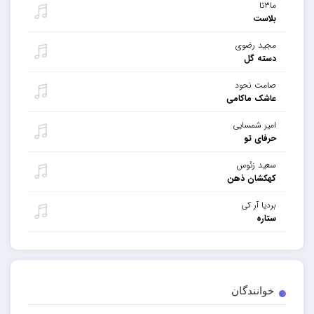
ما۳تا
بلاست
مجید رضوی
دسته گل
صامت نحود
عاشک ماکامی
امیر شمسایی
حرفای تو
سعید زئوس
کهکشان ذهن
بردیا آر کی
ستاره
خوانندگان