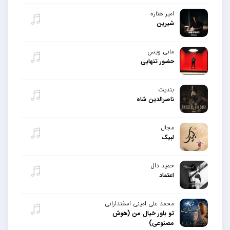
امیر هناره
شیرین
مانی ویس
حضور تنهایی
بندیت
ناصرالدین شاه
مجال
لبیک
حمید دال
اعتماد
محمد علی امینی اسفندارانی
تو باور خیال من (هوش
مصنوعی)