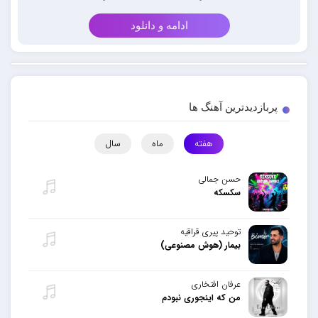
ادامه و دانلود
پربازدیدترین آهنگ ها
هفته
ماه
سال
حسن جمالی
سکسکه
توحید پیری قراقیه
بیمار (هوش مصنوعی)
عرفان افتخاری
من که اینجوری نبودم