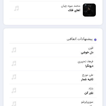
محمد میوه چیان
آهای فلک
پیشنهادات اتفاقی
لئون
دل خوشی
فرهاد تحریری
درونگرا
علی مورج
ثانیه شمار
باراد
باور کن
سورپرایزشو