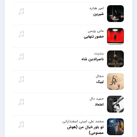
امیر هناره
شیرین
مانی ویس
حضور تنهایی
بندیت
ناصرالدین شاه
مجال
لبیک
حمید دال
اعتماد
محمد علی امینی اسفندارانی
تو باور خیال من (هوش
مصنوعی)