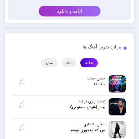
ادامه و دانلود
پربازدیدترین آهنگ ها
هفته
ماه
سال
حسن جمالی
سکسکه
توحید پیری قراقیه
بیمار (هوش مصنوعی)
عرفان افتخاری
من که اینجوری نبودم