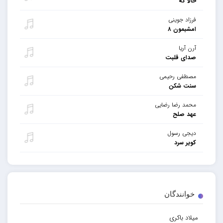
حالا که
فرزاد جوینی
امشبمون ۸
آرن آریا
صدای قلبت
مصطفی رحیمی
سنت شکن
محمد رضا رضایی
عهد صلح
دیجی رسول
کویر سرد
خوانندگان
میلاد باکری