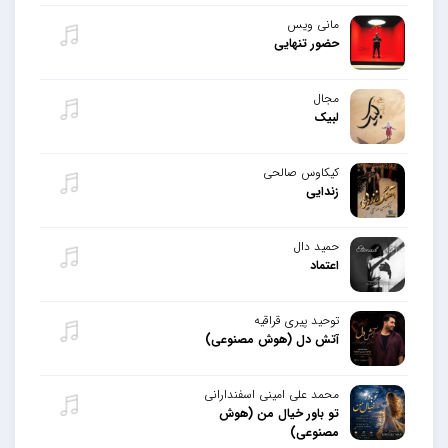
مانی ویس
حضور تنهایی
مجال
لبیک
کیکاوس صالحی
زندایی
حمید دال
اعتماد
توحید پیری قراقیه
آتش دل (هوش مصنوعی)
محمد علی امینی اسفندارانی
تو باور خیال من (هوش
مصنوعی)