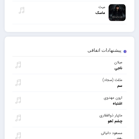
میث
ماسک
پیشنهادات اتفاقی
میلان
ناجی
مثلث (سجاد)
سم
ارون مهدوی
اشتباه
مازیار ذوالفقاری
چشم آهو
مسعود دانیالی
بغض