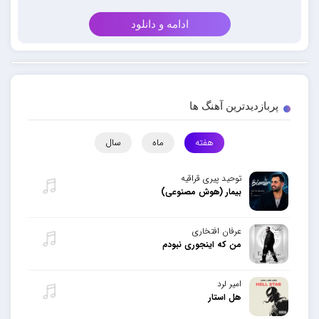
ادامه و دانلود
پربازدیدترین آهنگ ها
هفته
ماه
سال
توحید پیری قراقیه
بیمار (هوش مصنوعی)
عرفان افتخاری
من که اینجوری نبودم
امیر لرد
هل استار