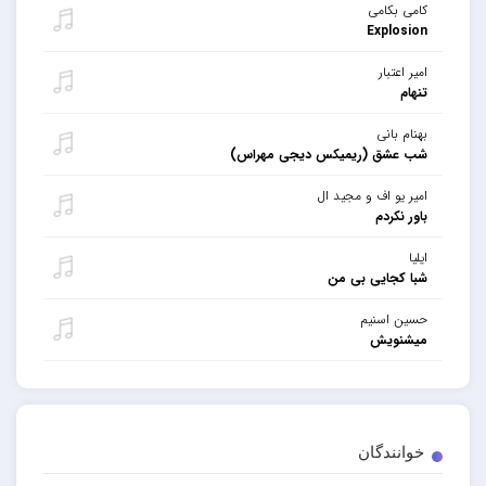
کامی بکامی
Explosion
امیر اعتبار
تنهام
بهنام بانی
شب عشق (ریمیکس دیجی مهراس)
امیر یو اف و مجید ال
باور نکردم
ایلیا
شبا کجایی بی من
حسین اسنیم
میشنویش
خوانندگان