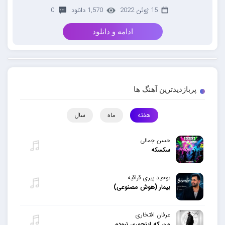
15 ژوئن 2022
1,570 دانلود
0
ادامه و دانلود
پربازدیدترین آهنگ ها
هفته
ماه
سال
حسن جمالی
سکسکه
توحید پیری قراقیه
بیمار (هوش مصنوعی)
عرفان افتخاری
من که اینجوری نبودم