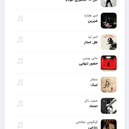
امیر هناره
شیرین
امیر لرد
هل استار
مانی ویس
حضور تنهایی
مجال
لبیک
حمید دال
اعتماد
کیکاوس صالحی
زندایی