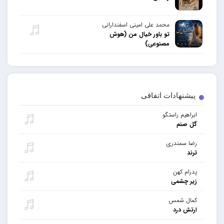
محمد علی امینی اسفندارانی
تو باور خیال من (هوش
مصنوعی)
پیشنهادات اتفاقی
ابراهیم راستگو
گل صنم
رضا سمندری
ترند
پدرام کهن
زیر چشمی
کمال شمس
ارتش درد