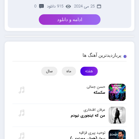
25 می 2024
915 دانلود
0
ادامه و دانلود
پربازدیدترین آهنگ ها
هفته
ماه
سال
حسن جمالی
سکسکه
عرفان افتخاری
من که اینجوری نبودم
توحید پیری قراقیه
بیمار (هوش مصنوعی)