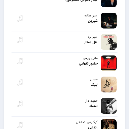
امیر هناره
شیرین
امیر لرد
هل استار
مانی ویس
حضور تنهایی
مجال
لبیک
حمید دال
اعتماد
کیکاوس صالحی
زندایی