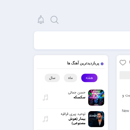
پربازدیدترین آهنگ ها
هفته
ماه
سال
حسن جمالی
عت و
سکسکه
New 
توحید پیری قراقیه
بیمار (هوش
مصنوعی)