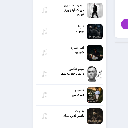
عرفان افتخاری
من که اینجوری
نبودم
کارما
دیوونه
امیر هناره
شیرین
میثم غلامی
والس جنوب شهر
سامین
دنیای من
بندیت
ناصرالدین شاه