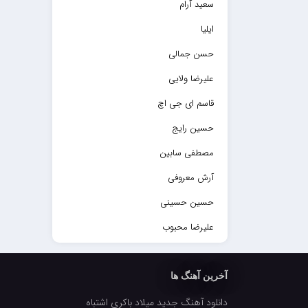
سعید آرام
ایلیا
حسن جمالی
علیرضا ولایی
قاسم ای جی اچ
حسین رایج
مصطفی سابین
آرش معروفی
حسین حسینی
علیرضا محبوب
حسین حصارکی
مهدیار
آخرین آهنگ ها
کاپیتان
دانلود آهنگ جدید میلاد باکری اشتباه