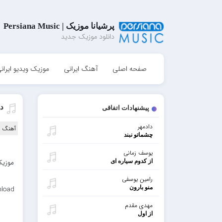
پرشیانا موزیک | Persiana Music
دانلود موزیک جدید
صفحه اصلی
آهنگ ایرانی
موزیک ویدیو ایران
دا
پیشنهادات اتفاقی
دادمهر
آهنگ ا
چشماتو نبند
یوسف زمانی
از کدوم سیاره ای
موزیک
رامین یوسفی
منو بارون
nload
مهدی مقدم
از اول