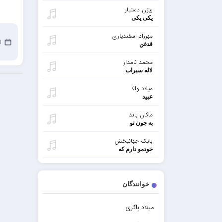
بیژن دستیار
یکی یکی
مهرزاد اسفندیاری
30
قدغن
محمد نامدار
لاله سیراب
میلاد والا
عبید
ماکان باند
به جون تو
بابک جهانبخش
خودمو دارم که
خوانندگان
میلاد باکری