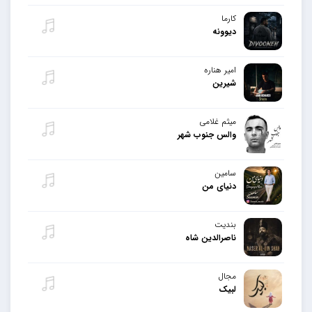
کارما
دیوونه
امیر هناره
شیرین
میثم غلامی
والس جنوب شهر
سامین
دنیای من
بندیت
ناصرالدین شاه
مجال
لبیک