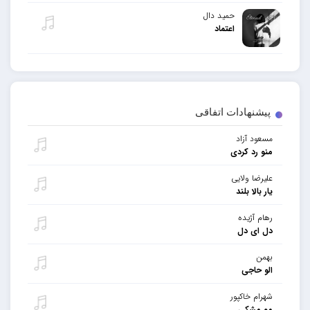
حمید دال
اعتماد
پیشنهادات اتفاقی
مسعود آزاد
منو رد کردی
علیرضا ولایی
یار بالا بلند
رهام آژیده
دل ای دل
بهمن
الو حاجی
شهرام خاکپور
مو مشکی