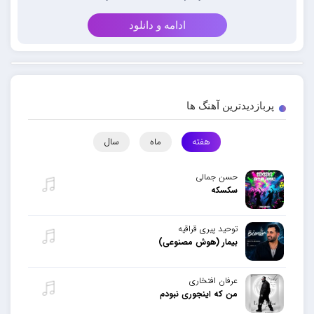
ادامه و دانلود
پربازدیدترین آهنگ ها
هفته
ماه
سال
حسن جمالی
سکسکه
توحید پیری قراقیه
بیمار (هوش مصنوعی)
عرفان افتخاری
من که اینجوری نبودم