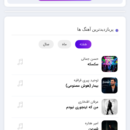
پربازدیدترین آهنگ ها
هفته
ماه
سال
حسن جمالی
سکسکه
توحید پیری قراقیه
بیمار (هوش مصنوعی)
عرفان افتخاری
من که اینجوری نبودم
امیر هناره
شیرین