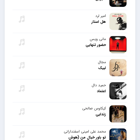
امیر لرد
هل استار
مانی ویس
حضور تنهایی
مجال
لبیک
حمید دال
اعتماد
کیکاوس صالحی
زندایی
محمد علی امینی اسفندارانی
تو باور خیال من (هوش