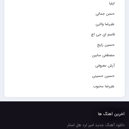
ایلیا
حسن جمالی
علیرضا ولایی
قاسم ای جی اچ
حسین رایج
مصطفی سابین
آرش معروفی
حسین حسینی
علیرضا محبوب
حسین حصارکی
مهدیار
آخرین آهنگ ها
کاپیتان
دانلود آهنگ جدید امیر لرد هل استار
مجید رضوی