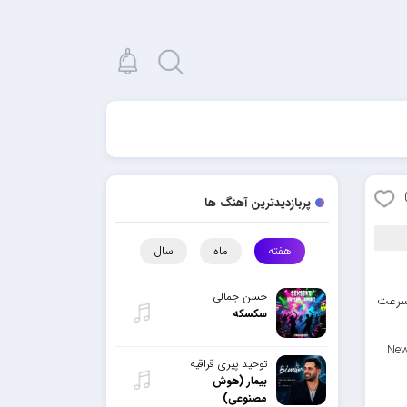
پربازدیدترین آهنگ ها
هفته
ماه
سال
حسن جمالی
رسرعت
سکسکه
New
توحید پیری قراقیه
بیمار (هوش
مصنوعی)