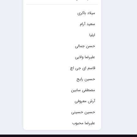
میلاد باکری
سعید آرام
ایلیا
حسن جمالی
علیرضا ولایی
قاسم ای جی اچ
حسین رایج
مصطفی سابین
آرش معروفی
حسین حسینی
علیرضا محبوب
حسین حصارکی