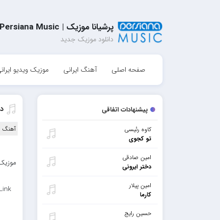
پرشیانا موزیک | Persiana Music
دانلود موزیک جدید
صفحه اصلی
آهنگ ایرانی
موزیک ویدیو ایران
دا
پیشنهادات اتفاقی
آهنگ ا
کاوه رئیسی
تو کجوی
امین صادقی
موزیک 
دختر ایرونی
امین پیلار
Link
کارما
حسین رایج