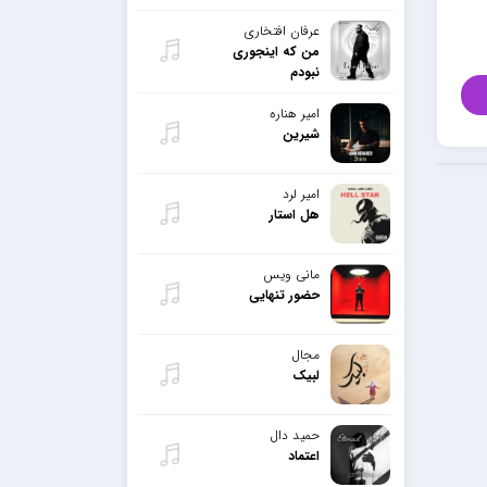
عرفان افتخاری
من که اینجوری
نبودم
امیر هناره
شیرین
امیر لرد
هل استار
مانی ویس
حضور تنهایی
مجال
لبیک
حمید دال
اعتماد