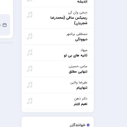
اندیشه
دیجی وان کی
ریمیکس ساقی (محمدرضا
شجریان)
16
مصطفی برنامهر
دیوونگی
میهاد
ثانیه های بی تو
سامی حسینی
تنهایی مطلق
علیرضا ولایی
تنهاییام
دکتر ذهن
نعیم لایتر
خوانندگان