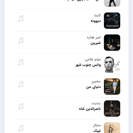
کارما
دیوونه
امیر هناره
شیرین
میثم غلامی
والس جنوب شهر
سامین
دنیای من
بندیت
ناصرالدین شاه
مجال
لبیک