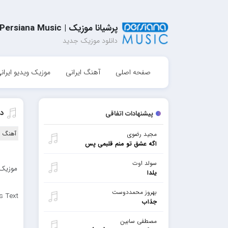
پرشیانا موزیک | Persiana Music
دانلود موزیک جدید
صفحه اصلی
آهنگ ایرانی
موزیک ویدیو ایران
د
پیشنهادات اتفاقی
آهنگ ا
مجید رضوی
اگه عشق تو منم قلبمی پس
سولد اوت
موزیک 
یلدا
بهروز محمددوست
s Text
جذاب
مصطفی سابین