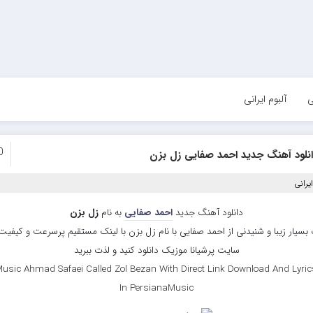
ی
آلبوم ایرانی
0
انلود آهنگ جدید احمد صفایی زل بزن
یرانی
دانلود آهنگ جدید
احمد صفایی
به نام
زل بزن
بسیار زیبا و شنیدنی از احمد صفایی با نام زل بزن با لینک مستقیم پرسرعت و کیفیت با
سایت پرشیانا موزیک دانلود کنید و لذت ببرید
usic Ahmad Safaei Called Zol Bezan With Direct Link Download And Lyric
In PersianaMusic