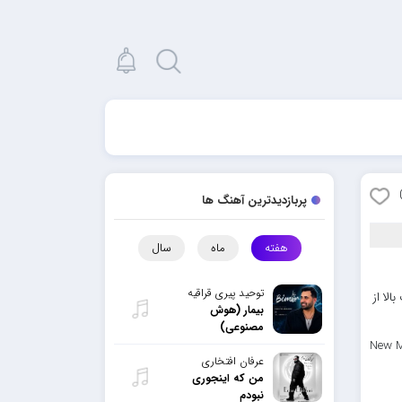
پربازدیدترین آهنگ ها
هفته
ماه
سال
توحید پیری قراقیه
لا از
بیمار (هوش
مصنوعی)
New M
عرفان افتخاری
من که اینجوری
نبودم