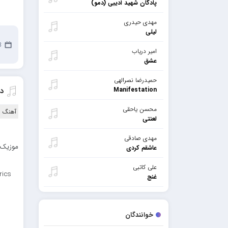
پادگان شهید ادیبی (دمو)
مهدی حیدری
لیلی
18
امیر دریاب
عشق
حمیدرضا نصرالهی
Manifestation
دا
محسن یاحقی
آهنگ ا
لعنتی
مهدی صادقی
موزیک ب
عاشقم کردی
علی کاتبی
rics
غنج
خوانندگان