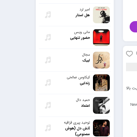
امیر لرد
هل استار
مانی ویس
حضور تنهایی
مجال
لبیک
کیکاوس صالحی
زندایی
ت بالا
حمید دال
New
اعتماد
توحید پیری قراقیه
آتش دل (هوش
مصنوعی)