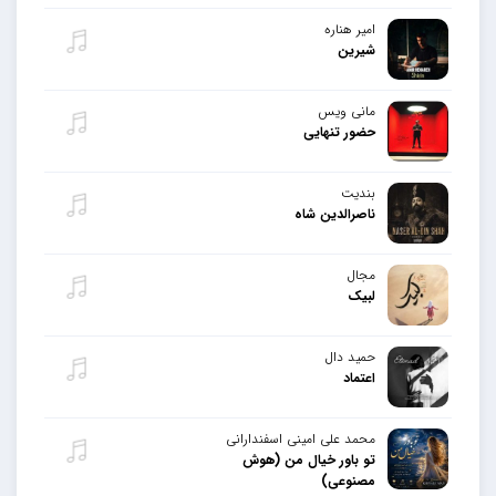
امیر هناره
شیرین
مانی ویس
حضور تنهایی
بندیت
ناصرالدین شاه
مجال
لبیک
حمید دال
اعتماد
محمد علی امینی اسفندارانی
تو باور خیال من (هوش
مصنوعی)