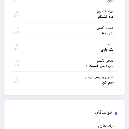
برگرد
فرزاد کشاورز
ماه قشنگم
حسام آصفی
بانی خطر
رادو
یک بازی
دیجى نکسو
ناب دنس قسمت ١
عزازیل و پیشی لیسم
جرم کن
خوانندگان
میلاد باکری