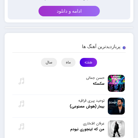
ادامه و دانلود
پربازدیدترین آهنگ ها
هفته
ماه
سال
حسن جمالی
سکسکه
توحید پیری قراقیه
بیمار (هوش مصنوعی)
عرفان افتخاری
من که اینجوری نبودم