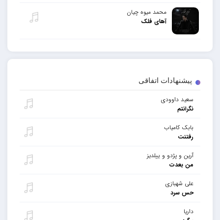
محمد میوه چیان
آهای فلک
پیشنهادات اتفاقی
سعید داوودی
نگرانتم
بابک کامیاب
رفتنت
آرین و پژدو و ییلدیز
من بعدت
علی شهبازی
حس سرد
داریا